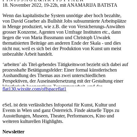
18. November 2022, 19-22h, mit ANAMARIJA BATISTA
Wenn das kapitalistische System unnötige aber hoch bezahlte,
von David Graeber als Bullshit Jobs subsummierte Arbeitsplätze
in Menge produziert, wie z.B. die von Versicherungs-Anwälten
grosser Konzerne, Agenten von Umfrage Instituten etc., dann
liegen die von Maria Bussmann und Christoph Urwalek
thematisierten Beiträge am anderen Ende der Skala - und dies
nicht nur, weil es sich bei der Produktion von Kunst um meist
unbezahlte Arbeit handelt.
‘arbeiten’ als Titel-gebendes Tätigkeitswort bezieht sich dabei auf
prozesshafte Betätigungsfelder: Einer formal künstlerischen
Aushandlung des Themas aus zwei unterschiedlichen
Perspektiven, der Auseinandersetzung mit der Gestaltung einer
künstlerisch kooperativen Zusammenarbeit, und der
flat130.wixsite.com/offspaceflat1
Kollaboration mit dem Team einer Offspace Galerie.
Christoph Urwalek beschäftigt sich dabei mit Motiven häuslicher
eSeL ist dein verlässliches Infoportal für Kunst, Kultur und
Sorgearbeit in einem identitätskonstruierenden Spannungsfeld
Events in Wien und ganz Österreich. Finde aktuelle Tipps zu
zwischen körperlicher Ertüchtigung und der Erfahrung mit
Ausstellungen, Museen, Theater, Performances, Kino und
Werkzeugen routinemäßiger Arbeitsprozesse. Nicht zuletzt
weiteren kulturellen Highlights.
geprägt von Differenzerfahrungen zu gesellschaftlich anerkannten
und entsprechend honorierten Tätigkeiten, erweisen sich diese
Newsletter
Techniken und Verfahrensweisen des Alltags, im Gegensatz zu