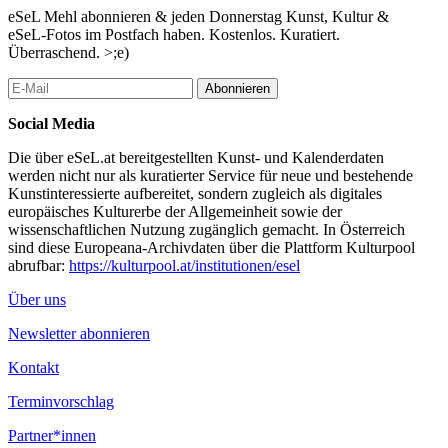
den oben erwähnten Bullshit Jobs, als eine widersprüchlich sinn-
eSeL Mehl abonnieren & jeden Donnerstag Kunst, Kultur &
stiftende und im sozialen Kontext existentiell notwendige Arbeit.
eSeL-Fotos im Postfach haben. Kostenlos. Kuratiert.
Überraschend. >;e)
Einen ganz anderen Aspekt von zusammen-arbeiten präsentiert
Maria Bussmann: Ein Gemeinschafts- Projekt, das während ihres
Abonnieren
Kurses „Sharpening Pencils und Thoughts“ im August 2022 im
Rahmen der Internatinalen Summer Academy Salzburg
Social Media
entstanden ist. Das Ergebnis verdichtet sich in zwei grossen
„community drawings“. Solitäre Autorenschaft wurde zu Gunsten
Die über eSeL.at bereitgestellten Kunst- und Kalenderdaten
eines gemeinschaftlichen Konzeptes aufgegeben. 20
werden nicht nur als kuratierter Service für neue und bestehende
TeilnehmerInnen arbeiteten eine Woche lang Seite and Seite,
Kunstinteressierte aufbereitet, sondern zugleich als digitales
konstituierten eine künstlerische-Basis-Gemeinschaft.
europäisches Kulturerbe der Allgemeinheit sowie der
wissenschaftlichen Nutzung zugänglich gemacht. In Österreich
Als dritten Beitrag präsentieren Maria Bussmann und Christoph
sind diese Europeana-Archivdaten über die Plattform Kulturpool
Urwalek eine Schnittmenge ihrer Überlegungen, in Form von
abrufbar:
https://kulturpool.at/institutionen/esel
Zeichnungen und Objekten.
Über uns
...Mehr lesen
Newsletter abonnieren
Kontakt
Terminvorschlag
Partner*innen