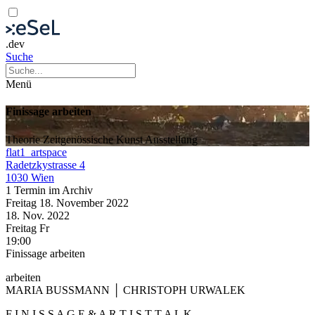
.dev
Suche
Menü
Finissage arbeiten
Theorie
Zeitgenössische Kunst
Ausstellung
flat1_artspace
Radetzkystrasse 4
1030 Wien
1 Termin im Archiv
Freitag
18. November
2022
18. Nov.
2022
Freitag
Fr
19:00
Finissage arbeiten
arbeiten
MARIA BUSSMANN │ CHRISTOPH URWALEK
F I N I S S A G E & A R T I S T T A L K