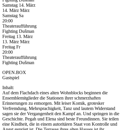
Samstag
14. März
14.
März
März
Samstag
Sa
20:00
Theateraufführung
Fighting Dušman
Freitag
13. März
13.
März
März
Freitag
Fr
20:00
Theateraufführung
Fighting Dušman
OPEN.BOX
Gastspiel
Inhalt:
Auf dem Flachdach eines alten Wohnblocks beginnen die
Ensemblemitglieder die Stationen ihrer schmerzhaften
Erinnerungen zu entsorgen. Mit leiser Komik, grotesker
Verfremdung, Mehrsprachigkeit, Tanz und lautem Widerstand
sagen sie der Vergangenheit den Kampf an. Und springen in die
Geschichte. Pegah und Elena sind beste Freundinnen. Sie teilen
eine Kindheit, die in einem autoritären Staat von Kontrolle und
Angst geprägt ist. Die Terrasse ihres alten Hauses ist ihr