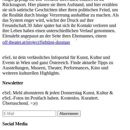
Rückzugsort. Hier planen sie ihren Aufstand, und hier erzählen
sie sich satirische Geschichten über ihren politischen Feind, um
die Realität durch bissige Verzerrung aushaltbar zu machen. Als
das System enger wird, wächst der Druck auf ihre
Freundschaft.30 Jahre später hat sich ihr Kontakt verloren und
ihre Leben haben einen unterschiedlichen Verlauf genommen.
Elenalebt angepasst an der Seite ihres Ehemannes, einem
regimetreuen Regisseur, der für eine große
off-theater.at/project/fighting-dusman
Propagandaveranstaltung ein Stück inszeniert. Ihre Vergangenheit
scheint sie vergessen zu haben. Pegah hingegen hat den Kampf
nicht aufgegeben. Fighting Dušman ist eine Geschichte über
eSeL ist dein verlässliches Infoportal für Kunst, Kultur und
Freundschaft und Mut, über Wut und Loyalität und über den
Events in Wien und ganz Österreich. Finde aktuelle Tipps zu
Kampf gegeneinen scheinbar unbesiegbaren Feind.Die
Ausstellungen, Museen, Theater, Performances, Kino und
Spieler*innen der 25. Produktion des Theaterensembles Die
weiteren kulturellen Highlights.
Fremden, das 2026 sein 34-jähriges Bestehen feiert, haben ihre
Wurzeln in Bulgarien, Belgien, Armenien, Afghanistan, Kroatien,
Newsletter
Italien, in der Slowakei, im Iran und in Österreich.
eSeL Mehl abonnieren & jeden Donnerstag Kunst, Kultur &
Mitwirkende: Armen Abisoghomyan, Rabia Alizada, Sabrina
eSeL-Fotos im Postfach haben. Kostenlos. Kuratiert.
Bee, Bojana Djogovic, Garegin Gamazyan, Sofie Leplae,Yasmin
Überraschend. >;e)
Navid, Markus Payer, Katerina Rumenova Jost, Vanda Sokolović
Abonnieren
Leitung und Regie: Dagmar Ransmayr
Social Media
...Mehr lesen