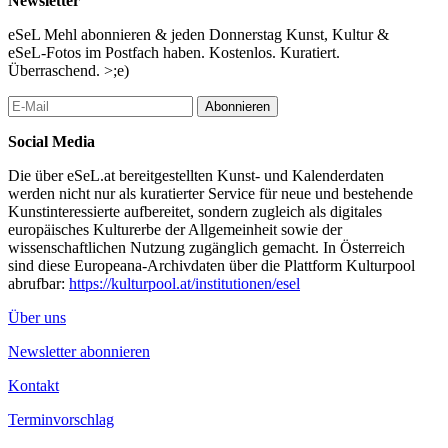
Newsletter
Favoriten in der Konserve versammelt. Und: fluc und fluc Wanne
werden zusammengeschlossen und bieten 13 Acts und einer
eSeL Mehl abonnieren & jeden Donnerstag Kunst, Kultur &
Handvoll DJs eine Bühne bzw. ein Pult. Zwei Tage, oben und
eSeL-Fotos im Postfach haben. Kostenlos. Kuratiert.
unten.
Überraschend. >;e)
Morgen
Abonnieren
Eine Huldigung an den Schaden: fest dommage. Als Höhepunkt,
als Ende, als Zwischenstation, als Party, als Beginn des
Social Media
Sommerlochs. Wir halten den DIY-Gedanken hoch und die
Ansprüche noch höher. Wir schenken euch ein Festival der
Die über eSeL.at bereitgestellten Kunst- und Kalenderdaten
Herzlichkeit: ein
werden nicht nur als kuratierter Service für neue und bestehende
Softival. Gegen das Feste, Harte, gegen die Wand. Das tut weh.
Kunstinteressierte aufbereitet, sondern zugleich als digitales
Quel dommage! Es soll Euer Schaden nicht sein.
europäisches Kulturerbe der Allgemeinheit sowie der
wissenschaftlichen Nutzung zugänglich gemacht. In Österreich
+++ VVK Festivalpass 15 €, Tagespässe 8 € +++
sind diese Europeana-Archivdaten über die Plattform Kulturpool
+++ in der wienXtra jugendinfo, Burgring 1, 1010 Wien +++
abrufbar:
https://kulturpool.at/institutionen/esel
...Mehr lesen
Über uns
Newsletter abonnieren
Kontakt
Terminvorschlag