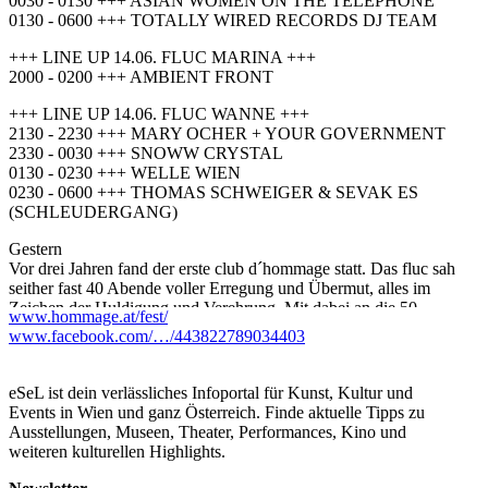
0030 - 0130 +++ ASIAN WOMEN ON THE TELEPHONE
0130 - 0600 +++ TOTALLY WIRED RECORDS DJ TEAM
+++ LINE UP 14.06. FLUC MARINA +++
2000 - 0200 +++ AMBIENT FRONT
+++ LINE UP 14.06. FLUC WANNE +++
2130 - 2230 +++ MARY OCHER + YOUR GOVERNMENT
2330 - 0030 +++ SNOWW CRYSTAL
0130 - 0230 +++ WELLE WIEN
0230 - 0600 +++ THOMAS SCHWEIGER & SEVAK ES
(SCHLEUDERGANG)
Gestern
Vor drei Jahren fand der erste club d´hommage statt. Das fluc sah
seither fast 40 Abende voller Erregung und Übermut, alles im
Zeichen der Huldigung und Verehrung. Mit dabei an die 50
www.hommage.at/fest/
Bands und KünstlerInnen, zwei Galanächte als tiefer Knicks vor
www.facebook.com/…/443822789034403
Twin Peaks und den Pixies, diverse Auswärtsspiele und und und.
Für uns wird es nun aber Zeit, den Stecker zu ziehen, das Licht
an- und die Türen aufzumachen - club d´hommage sagt au revoir!
eSeL ist dein verlässliches Infoportal für Kunst, Kultur und
Events in Wien und ganz Österreich. Finde aktuelle Tipps zu
Heute
Ausstellungen, Museen, Theater, Performances, Kino und
Als logischen Schluss setzen wir diesen Sommer einen
weiteren kulturellen Highlights.
Doppelpunkt der megalomanischen Art: Erstens wollen wir Euch
mit einer Compilation beschenken, die einige unserer Konzert-