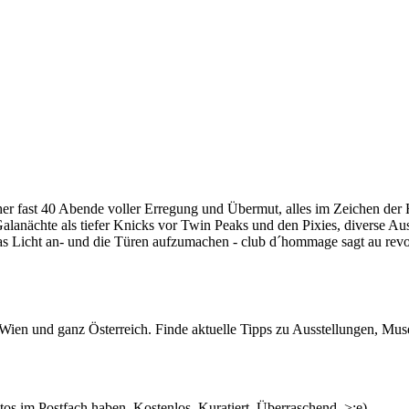
ither fast 40 Abende voller Erregung und Übermut, alles im Zeichen der
lanächte als tiefer Knicks vor Twin Peaks und den Pixies, diverse Au
das Licht an- und die Türen aufzumachen - club d´hommage sagt au revo
der megalomanischen Art: Erstens wollen wir Euch mit einer Compilati
versammelt. Und: fluc und fluc Wanne werden zusammengeschlossen und
ben und unten.
n Wien und ganz Österreich. Finde aktuelle Tipps zu Ausstellungen, Mus
de, als Zwischenstation, als Party, als Beginn des Sommerlochs. Wir 
ein Festival der Herzlichkeit: ein
 dommage! Es soll Euer Schaden nicht sein.
s im Postfach haben. Kostenlos. Kuratiert. Überraschend. >;e)