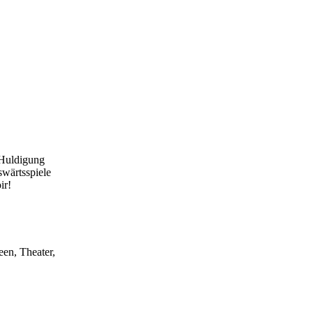
 Huldigung
swärtsspiele
ir!
on
 bieten 13
een, Theater,
halten den