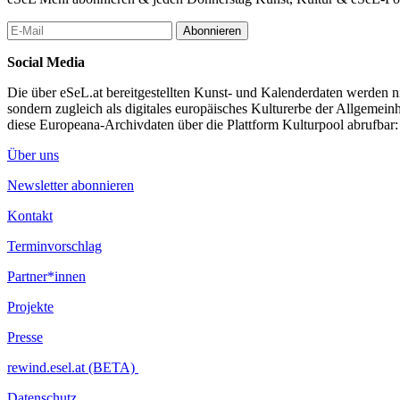
+++ VVK Festivalpass 15 €, Tagespässe 8 € +++
Abonnieren
+++ in der wienXtra jugendinfo, Burgring 1, 1010 Wien +++
Social Media
...Mehr lesen
Die über eSeL.at bereitgestellten Kunst- und Kalenderdaten werden nic
sondern zugleich als digitales europäisches Kulturerbe der Allgemein
diese Europeana-Archivdaten über die Plattform Kulturpool abrufbar
Über uns
Newsletter abonnieren
Kontakt
Terminvorschlag
Partner*innen
Projekte
Presse
rewind.esel.at (BETA)
Datenschutz