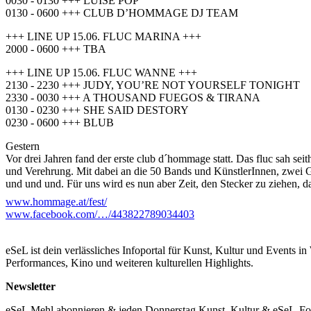
0030 - 0130 +++ LUISE POP
0130 - 0600 +++ CLUB D’HOMMAGE DJ TEAM
+++ LINE UP 15.06. FLUC MARINA +++
2000 - 0600 +++ TBA
+++ LINE UP 15.06. FLUC WANNE +++
2130 - 2230 +++ JUDY, YOU’RE NOT YOURSELF TONIGHT
2330 - 0030 +++ A THOUSAND FUEGOS & TIRANA
0130 - 0230 +++ SHE SAID DESTORY
0230 - 0600 +++ BLUB
Gestern
Vor drei Jahren fand der erste club d´hommage statt. Das fluc sah se
und Verehrung. Mit dabei an die 50 Bands und KünstlerInnen, zwei Ga
und und und. Für uns wird es nun aber Zeit, den Stecker zu ziehen, 
www.hommage.at/fest/
Heute
www.facebook.com/…/443822789034403
Als logischen Schluss setzen wir diesen Sommer einen Doppelpunkt 
beschenken, die einige unserer Konzert-Favoriten in der Konserve 
Acts und einer Handvoll DJs eine Bühne bzw. ein Pult. Zwei Tage, o
eSeL ist dein verlässliches Infoportal für Kunst, Kultur und Events i
Performances, Kino und weiteren kulturellen Highlights.
Morgen
Eine Huldigung an den Schaden: fest dommage. Als Höhepunkt, als En
Newsletter
DIY-Gedanken hoch und die Ansprüche noch höher. Wir schenken euch 
Softival. Gegen das Feste, Harte, gegen die Wand. Das tut weh. Quel
eSeL Mehl abonnieren & jeden Donnerstag Kunst, Kultur & eSeL-Foto