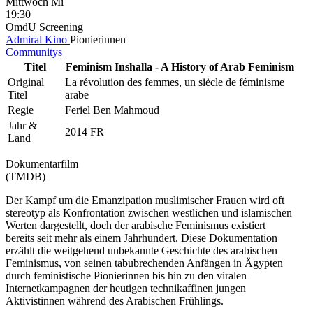
Mittwoch
Mi
19:30
OmdU
Screening
Admiral Kino
Pionierinnen
Communitys
Titel
Feminism Inshalla - A History of Arab Feminism
Original
La révolution des femmes, un siècle de féminisme
Titel
arabe
Regie
Feriel Ben Mahmoud
Jahr &
2014 FR
Land
Dokumentarfilm
(TMDB)
Der Kampf um die Emanzipation muslimischer Frauen wird oft
stereotyp als Konfrontation zwischen westlichen und islamischen
Werten dargestellt, doch der arabische Feminismus existiert
bereits seit mehr als einem Jahrhundert. Diese Dokumentation
erzählt die weitgehend unbekannte Geschichte des arabischen
Feminismus, von seinen tabubrechenden Anfängen in Ägypten
durch feministische Pionierinnen bis hin zu den viralen
Internetkampagnen der heutigen technikaffinen jungen
Aktivistinnen während des Arabischen Frühlings.