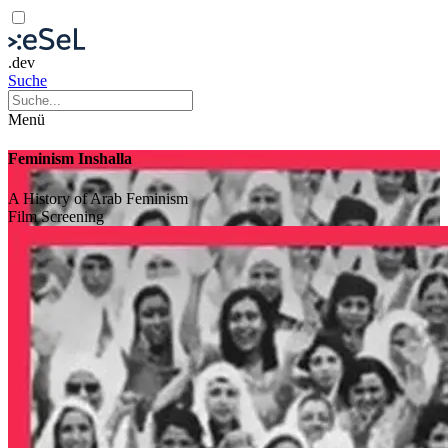
.dev
Suche
Menü
Feminism Inshalla
A History of Arab Feminism
Film
Screening