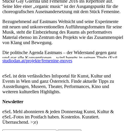
Stücke Gay Guerilla und Femenine 2016 ins Repertoire auf.
Seine Idee einer „organic music“ ist der Ausgangspunkt für die
choreografischen Auseinandersetzung mit dem Stück Femenine.
Bezugnehmend auf Eastmans Weltsicht und seine Experimente
mit neuen und unkonventionellen Aufführungsformaten für seine
Musik, steht die Einbeziehung des Raums als performatives
Material ebenso im Zentrum des Projekts wie das Zusammenspiel
von Klang und Bewegung.
Die politische Agenda Eastmans – der Widerstand gegen ganz
und gar alle Konventionen – wird bereits in seinen Titeln (Evil
studiodan.at/projekte/femenine-moves
Nigger, Gay Guerrilla, etc.) sehr klar umrissen. In der Musik
selbst ist sie durch die anarchistische Form der Organisation, der
höchst-individuellen Klangsprache, durch politisch aufgeladene
eSeL ist dein verlässliches Infoportal für Kunst, Kultur und
Zitate und der performativen Aufführungspraxis mehr als
Events in Wien und ganz Österreich. Finde aktuelle Tipps zu
eindeutig.
Ausstellungen, Museen, Theater, Performances, Kino und
weiteren kulturellen Highlights.
Als Ausgangspunkt der Choreographie dient die musikalische
Partitur und ihre Parameter, welche in choreografische Scores und
Newsletter
Tasks übersetzt werden. Auf der formalen Klarheit des Motivs
und dem darin enthaltenen Freiraum zur Improvisation
eSeL Mehl abonnieren & jeden Donnerstag Kunst, Kultur &
aufbauend, entwickeln die Tänzer*innen Module, die an
eSeL-Fotos im Postfach haben. Kostenlos. Kuratiert.
verschiedenen Orten, umgesetzt werden können.
Überraschend. >;e)
Das Projekt für den öffentlichen Raum, an zentralen,