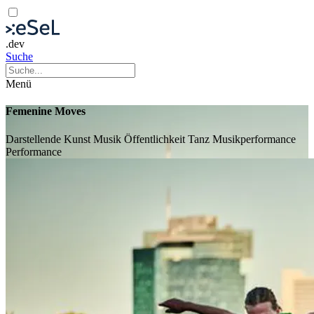
.dev
Suche
Menü
Femenine Moves
Darstellende Kunst
Musik
Öffentlichkeit
Tanz
Musikperformance
Performance