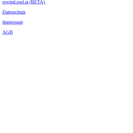
...Mehr lesen
rewind.esel.at (BETA)
Datenschutz
Impressum
AGB