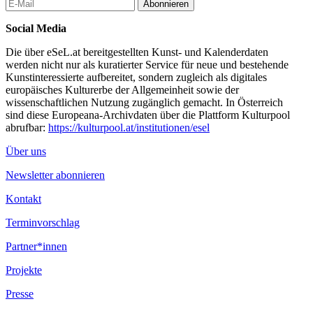
Abonnieren
repräsentativen, historisch konnotierten Plätzen oder auch
peripheren Orten der Stadt.
Social Media
Musik
Die über eSeL.at bereitgestellten Kunst- und Kalenderdaten
Julius Eastman (1940-1990, NY)
werden nicht nur als kuratierter Service für neue und bestehende
Kunstinteressierte aufbereitet, sondern zugleich als digitales
Choreografie, Konzept
europäisches Kulturerbe der Allgemeinheit sowie der
Eva Schaller
wissenschaftlichen Nutzung zugänglich gemacht. In Österreich
sind diese Europeana-Archivdaten über die Plattform Kulturpool
Musikalische Leitung, Konzept
abrufbar:
https://kulturpool.at/institutionen/esel
Daniel Riegler
Über uns
Tanz, Stückentwicklung
Lena Schattenberg, Verena Herterich, Chiara Aprea, Alberto
Newsletter abonnieren
Cissello, Eva-Maria Schaller
Kontakt
Ensemble
Studio Dan
Terminvorschlag
Produktion
Partner*innen
Julia Haas, Alexander Forster, Mascha Mölkner
Projekte
Uraufführung
Juli 2022
Presse