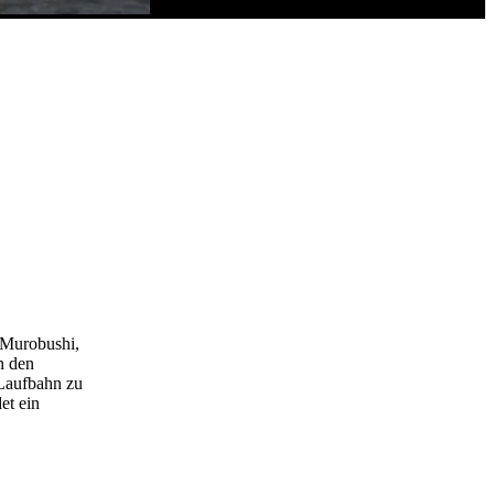
 Murobushi,
n den
 Laufbahn zu
et ein