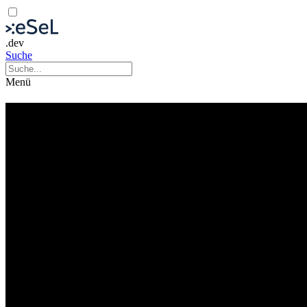
.dev
Suche
Menü
Faux Pas – A New Encounter with Ko Murobushi
Ko & Edge (JP)
Fotografie
Tanz
Ausstellung