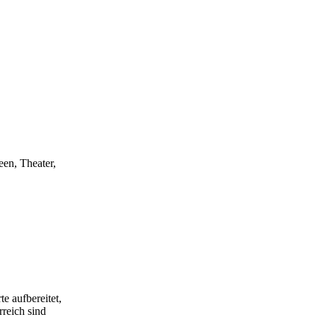
een, Theater,
e aufbereitet,
rreich sind