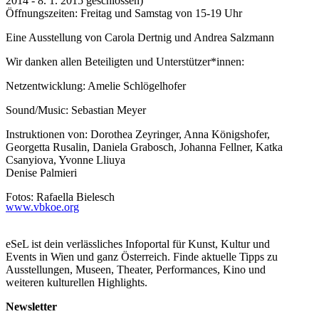
2014 - 8. 1. 2015 geschlossen)
Öffnungszeiten: Freitag und Samstag von 15-19 Uhr
Eine Ausstellung von Carola Dertnig und Andrea Salzmann
Wir danken allen Beteiligten und Unterstützer*innen:
Netzentwicklung: Amelie Schlögelhofer
Sound/Music: Sebastian Meyer
Instruktionen von: Dorothea Zeyringer, Anna Königshofer,
Georgetta Rusalin, Daniela Grabosch, Johanna Fellner, Katka
Csanyiova, Yvonne Lliuya
Denise Palmieri
Fotos: Rafaella Bielesch
www.vbkoe.org
Berenice Darrer
eSeL ist dein verlässliches Infoportal für Kunst, Kultur und
...Mehr lesen
Events in Wien und ganz Österreich. Finde aktuelle Tipps zu
Ausstellungen, Museen, Theater, Performances, Kino und
weiteren kulturellen Highlights.
Newsletter