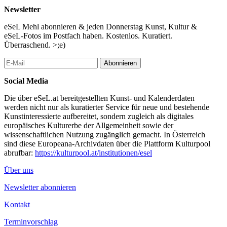
Bild, Video und Klang werden dabei zu einem hierarchielosen
Newsletter
Netz geknüpft. Mit seinen Performanceskulpturen schafft der
Künstler Erfahrungsräume, seine Arbeiten verweigern sich
eSeL Mehl abonnieren & jeden Donnerstag Kunst, Kultur &
klassischen Genrebezeichnungen. Matthias Mollner ist ein
eSeL-Fotos im Postfach haben. Kostenlos. Kuratiert.
Abenteurer, der sich in stetiger Suche nach Neuem, durch die
Überraschend. >;e)
Höhlensysteme des menschlichen Seins bewegt. Die reich
bebilderte Monographie gibt einen umfassenden Überblick über
Abonnieren
das künstlerische Schaffen der letzten 12 Jahre. Neben den
Abbildungen finden sich im Buch Projektkonzepte und Texte
Social Media
mehrerer Autorinnen, die Mollners dichtgewobenes Werk aus
Die über eSeL.at bereitgestellten Kunst- und Kalenderdaten
kunsthistorischer, philosophischer und literarischer Perspektive
werden nicht nur als kuratierter Service für neue und bestehende
interpretieren.
Kunstinteressierte aufbereitet, sondern zugleich als digitales
...Mehr lesen
europäisches Kulturerbe der Allgemeinheit sowie der
wissenschaftlichen Nutzung zugänglich gemacht. In Österreich
sind diese Europeana-Archivdaten über die Plattform Kulturpool
abrufbar:
https://kulturpool.at/institutionen/esel
Über uns
Newsletter abonnieren
Kontakt
Terminvorschlag