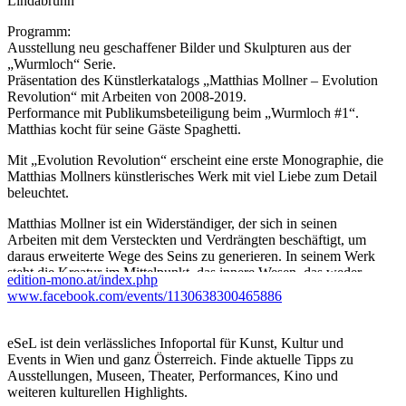
Lindabrunn
Programm:
Ausstellung neu geschaffener Bilder und Skulpturen aus der
„Wurmloch“ Serie.
Präsentation des Künstlerkatalogs „Matthias Mollner – Evolution
Revolution“ mit Arbeiten von 2008-2019.
Performance mit Publikumsbeteiligung beim „Wurmloch #1“.
Matthias kocht für seine Gäste Spaghetti.
Mit „Evolution Revolution“ erscheint eine erste Monographie, die
Matthias Mollners künstlerisches Werk mit viel Liebe zum Detail
beleuchtet.
Matthias Mollner ist ein Widerständiger, der sich in seinen
Arbeiten mit dem Versteckten und Verdrängten beschäftigt, um
daraus erweiterte Wege des Seins zu generieren. In seinem Werk
steht die Kreatur im Mittelpunkt, das innere Wesen, das weder
edition-mono.at/index.php
Mensch noch Tier ist, sondern alles zugleich. Dementsprechend
www.facebook.com/events/1130638300465886
arbeitet der bildende Künstler mit Tieren wie Regenwürmern oder
Schweinen und verwendet den eigenen Körper als Material und
Ausdrucksverstärker. Mit dem Witz als Waffe im Kampf gegen
eSeL ist dein verlässliches Infoportal für Kunst, Kultur und
die Unachtsamkeit, rebelliert Mollner gegen die destruktiven,
Events in Wien und ganz Österreich. Finde aktuelle Tipps zu
weltzerstörenden Systeme der Gegenwart. Seine Kunst zeigt sich
Ausstellungen, Museen, Theater, Performances, Kino und
an unterschiedlichen Orten, vielfach in öffentlichen Räumen.
weiteren kulturellen Highlights.
Verschiedene Medien wie Performance, Skulptur, Fotografie,