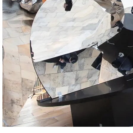
wurde. Hubert Looser lebt mit seiner Kunst, arrangiert sie museal
in den privaten Räumen seines Hauses am Zürichberg. Seine
Passion zur Kunst möchte er in Zukunft mit der Öffentlichkeit
teilen. Nach Beendigung seiner Sammlungstätigkeit überführt er
die Kunstwerke nun ins Museum und zeigt sie an
unterschiedlichen Ausstellungsorten zu bestimmten Themen mit
verschiedenen Schwerpunkten.
Kurator: Florian Steininger
Mit Werken von
Magdalena Abakanowicz, Jean-Charles Blais, Serge Brignoni,
Antony Caro, Lawrence Carroll, Eduardo Chillida, Le Corbusier,
Martin Disler, Arshile Gorky, Philip Guston, Roni Horn, Jasper
Johns, Ellsworth Kelly, Yves Klein, Lenz Klotz, Willem de
Kooning, Catherine Lee, Sol LeWitt, Brice Marden, Agnes
Martin, Henri Matisse, Meret Oppenheim, A.R. Penck, Giuseppe
Penone, Pablo Picasso, Walter Pichler, Arnulf Rainer, Mimmo
Rotella, Dieter Roth, Sean Scully, Kurt Seligmann, Richard Serra,
David Smith, Louis Soutter, Sophie Taeuber-Arp, Al Taylor,
André Thomkins, Richard Tuttle, Cy Twombly, Bernar Venet,
Fabienne Verdier, Andy Warhol und Hugo Weber.
...Mehr lesen