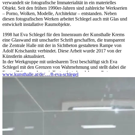
verwandelt sie fotografische Immaterialität in ein materielles
Objekt. Seit den frühen 1990er-Jahren sind zahlreiche Werkserien
– Porno, Wolken, Modelle, Architektur – entstanden. Neben
diesen fotografischen Werken arbeitet Schlegel auch mit Glas und
entwickelt installative Raumobjekte.
1998 hat Eva Schlegel für den Innenraum der Kunsthalle Krems
eine Glaswand mit unscharfer Schrift geschaffen, die transparent
die Zentrale Halle mit der in Sichtbeton gestalteten Rampe von
Adolf Krischanitz verbindet. Diese Arbeit wurde 2017 von der
Künstlerin aktualisiert.
In der Werkgruppe mit unlesbarem Text beschäftigt sich Eva
Schlegel mit den Grenzen von Wahrnehmung und stellt dabei die
Frage: ?Warum sehen wir Text sofort als solchen, selbst wenn er
www.kunsthalle.at/de/…/8-eva-schlegel
vom primären Informationsgehalt befreit ist??
?Die kaum wahrnehmbare Materialität des Glases ist bei dieser
Arbeit aus mehreren Gründen notwendig, da meine Arbeit auch
immer eine Untersuchung des Raumes ist, des architektonischen
wie immateriellen Raumes. Einerseits schwebt der Text scheinbar
im Raum, die Grenze zwischen Erscheinen und Verschwinden
wird nicht definiert, andererseits ermöglicht Glas aber auch die
Überlagerung verschiedener Texte.? (Eva Schlegel)
In der Kunsthalle Krems zeigt Eva Schlegel unter anderem eine