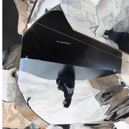
vom Surrealismus zum Abstrakten Expressionismus, von der
Figuration zur Abstraktion. Darauf folgen gestisch prozessuale
Arbeiten von David Smith, Philip Guston und Brice Marden.
Malerisch flächenbetonte Arbeiten auf Papier finden sich in Sean
Scullys monumentalem Pastell, sowie in der subtilen
Aquarellmalerei von Agnes Martin in minimalistischer
Streifenstruktur. Richard Serra begreift Zeichnung als skulpturale
Ausdrucksform, das Papier als Träger der gewichtigen
Materialität der Ölfarbe.
Ein elementarer Charakter der Sammlung Looser ist der Dialog -
der Austausch innerhalb der Kunstwerke, der Konstellationen
jenseits der Ismen und medialen Grenzen entstehen lässt. So
schlagen etwa die Zeichnungen von David Smith, Willem de
Kooning oder Al Taylor die Brücke zu ihren skulpturalen
Arbeiten und zeigen ein vitales Wechselspiel zwischen Fläche
und Raum. In Pablo Picassos Faltskulptur Sylvette von 1954 ist
Zeichnung und Skulptur vereint.
In den 1960er-Jahren hat Hubert Looser begonnen Kunst zu
sammeln. Vorwiegend haben Schweizer Positionen des
Surrealismus und des Informel Einzug in die Sammlung gehalten
– die auch den Anfang der Ausstellung in der Kunsthalle Krems
markieren ?, bevor ab den 1990er-Jahren verstärkt internationale
Kunst von Pablo Picasso bis Willem de Kooning angekauft