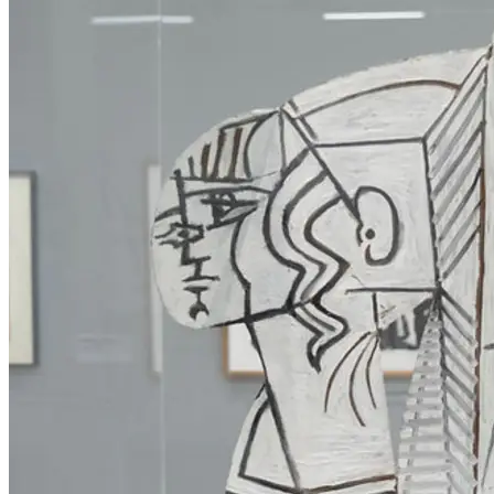
neue Serie großformatiger Arbeiten, die die Architektur von
Innenräumen, zumeist Räumen der Kunst, thematisieren. Das
Entziehen von konkreter, tektonischer Raumerfahrung und daraus
folgend das Fehlen von rationalen Betrachtungsebenen führt zu
poetischen Seherlebnissen. Die Räume werden durch die
Unschärfe und die Betonung des Lichts in der Fotografie zu
abstrahierter Form. Für diese Werkserie hat Schlegel auch die
große Säulenhalle der Kunsthalle fotografiert. In der Zentralen
Halle gibt Eva Schlegel zudem Einblick in ihr filmisches Werk
und für die Dominikanerkirche hat sie eine raumgreifende
Installation entwickelt. So wird diese Ausstellung einen ganz
aktuellen und weiten Einblick in das Werk dieser bedeutenden
österreichischen Künstlerin zeigen.
Kurator: Andreas Hoffer
Eva Schlegel
*1960 in Hall, Tirol
lebt und arbeitet in Wien
***
Picasso. Gorky. Warhol. Skulpturen und Arbeiten auf Papier.
Sammlung Hubert Looser