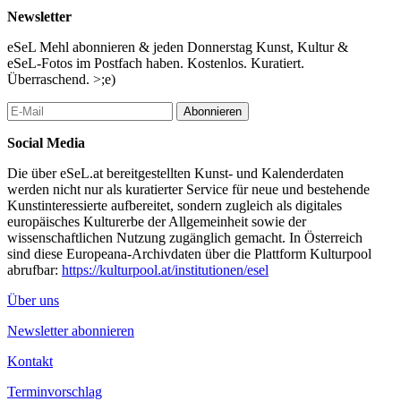
Arbeit und Leben voranzutreiben. Die Paraden am 1. Mai sind
Newsletter
eine Möglichkeit diesen Prozessen in kreativer Weise Ausdruck
und Sichtbarkeit zu verleihen.
eSeL Mehl abonnieren & jeden Donnerstag Kunst, Kultur &
eSeL-Fotos im Postfach haben. Kostenlos. Kuratiert.
...Mehr lesen
Überraschend. >;e)
Abonnieren
Social Media
Die über eSeL.at bereitgestellten Kunst- und Kalenderdaten
werden nicht nur als kuratierter Service für neue und bestehende
Kunstinteressierte aufbereitet, sondern zugleich als digitales
europäisches Kulturerbe der Allgemeinheit sowie der
wissenschaftlichen Nutzung zugänglich gemacht. In Österreich
sind diese Europeana-Archivdaten über die Plattform Kulturpool
abrufbar:
https://kulturpool.at/institutionen/esel
Über uns
Newsletter abonnieren
Kontakt
Terminvorschlag