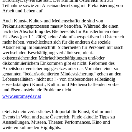
EuroMayDay-Parade statt. Der Kulturrat Österreich ruft zur
Teilnahme sowie zur Auseinandersetzung mit Prekarisierung von
Arbeit und Leben auf.
Auch Kunst-, Kultur- und Medienschaffende sind von
Prekarisierungsprozessen massiv betroffen. Während die einen
nach der Abschaffung des Bleiberechts für KünstlerInnen ohne
EU-Pass (per 1.1.2006) keine Zukunftsperspektiven in Österreich
mehr haben, verschlechtert sich für die anderen die soziale
Absicherung im Sauseschritt. Sicherheiten für Personen mit rasch
wechselnden Beschäftigungsverhältnissen, nicht-
existenzsichernden Mehrfachbeschäftigungen und/oder
diskontinuierlichem Einkommen gibt es nicht. Reformen des
Arbeitslosenversicherungsgesetzes oder das Vorhaben einer so
genannten “bedarfsorientierten Mindestsicherung” gehen an den
Lebensrealitäten - nicht nur ! - von (insbesondere selbständig
erwerbstätigen) Kunst-, Kultur- und Medienschaffenden vorbei
und lösen anstehende Probleme nicht.
www.euromayday.at
Dagegen gilt es sich zur Wehr zu setzen! Für eine Entkopplung
von Einkommen und Erwerbsarbeit! Für das Recht in Freiheit
tätig zu sein! Grundeinkommen für alle! Bleiberecht jetzt!
eSeL ist dein verlässliches Infoportal für Kunst, Kultur und
Events in Wien und ganz Österreich. Finde aktuelle Tipps zu
Die EuroMayDay-Bewegungen in zahlreichen Städten sind
Ausstellungen, Museen, Theater, Performances, Kino und
aussichtsreiche Versuche, prekäre Kämpfe lokal und global zu
weiteren kulturellen Highlights.
vernetzen und die Auseinandersetzung mit der Prekarisierung von