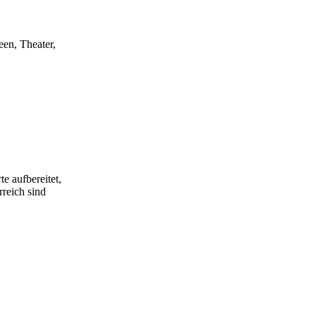
een, Theater,
e aufbereitet,
rreich sind