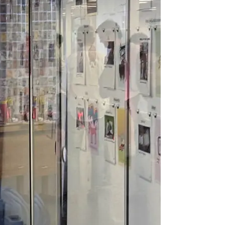
es Sammeln (und Herstellung von Relevanz) zitiert und imitiert und mi
adaptiert wurden.
ngt es Edith Payer umso wirksamer, die „ökologischen, ökonomischen un
ärende Überhöhung oder Pathos-Fallen zeitgenössischer Kunst zu tappe
n Sichtweisen” auf die Welt und ihre soziale Normen und schmiedet dab
am mit den Menschen.
ünste Wien, lebt und arbeitet in Wien und Redlschlag (Bgld.),
www.ed