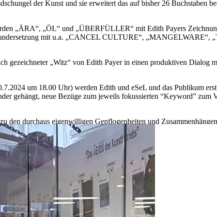
sdschungel der Kunst und sie erweitert das auf bisher 26 Buchstaben b
den „ÄRA“, „ÖL“ und „ÜBERFÜLLER“ mit Edith Payers Zeichnun
 Auseinandersetzung mit u.a. „CANCEL CULTURE“, „MANGELWARE“,
reich gezeichneter „Witz“ von Edith Payer in einen produktiven Dialog 
0.7.2024 um 18.00 Uhr) werden Edith und eSeL und das Publikum erst
ander gehängt, neue Bezüge zum jeweils fokussierten “Keyword” zum 
nz zu den durchaus eigenwilligen Gepflogenheiten und Zusammenhängen
en Schieflagen.
in Künstlerbüchern sind nur eine Methode im Werk von Edith Payer, di
u skurrilen Skulpturen, aber auch ihren Installationen und Interventio
Sortieren und Arrangieren inszeniert (häufig in Zusammenarbeit mit
nd Zuweisung von Wertigkeit geschaffen.
Sammeln und Sortieren ortsspezifischer Abfall-Fundstücke für ihr mo
abei erfuhr Beiläufiges, regional Spezifisches, Übersehenes und Verg