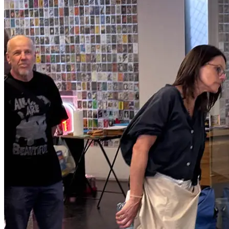
Edith Payer und ihre Helfer eine neue Rahmung, indem institutionell
im mobilen Museum auf den Kontext der umliegenden Nachbarschaft 
Mit ihrer eingängigen, verführerischen wie ernsten Leichtigkeit geli
Dauerkrisen ins Bewusstsein zu bringen“ (Klaus Bock) ohne in verkl
Edith Payer eröffnet durch ihre Arbeiten die oft beschworenen „neue
wertschätzend neue Allianzen zwischen Alltag und Kunst – gemeins
Edith Payer
geboren 1975 in Wolfsberg, Studium an der Akademie der bildenden K
...Mehr lesen