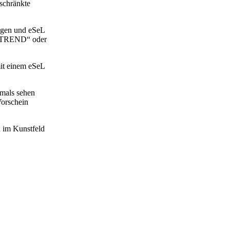
eschränkte
gen und eSeL
 „TREND“ oder
mit einem eSeL
mals sehen
Vorschein
 im Kunstfeld
e in
nen im
biles „Museum
essenes durch