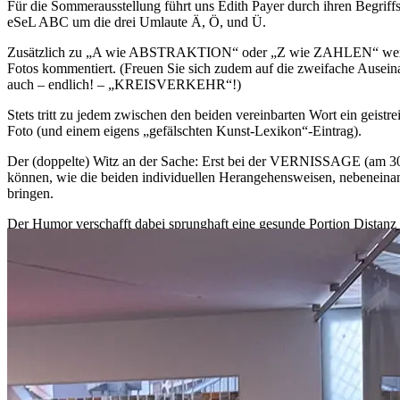
Für die Sommerausstellung führt uns Edith Payer durch ihren Begriff
eSeL ABC um die drei Umlaute Ä, Ö, und Ü.
Zusätzlich zu „A wie ABSTRAKTION“ oder „Z wie ZAHLEN“ wer
Fotos kommentiert. (Freuen Sie sich zudem auf die zweifache
auch – endlich! – „KREISVERKEHR“!)
Stets tritt zu jedem zwischen den beiden vereinbarten Wort ein geist
Foto (und einem eigens „gefälschten Kunst-Lexikon“-Eintrag).
Der (doppelte) Witz an der Sache: Erst bei der VERNISSAGE (am 3
können, wie die beiden individuellen Herangehensweisen, nebenein
bringen.
Der Humor verschafft dabei sprunghaft eine gesunde Portion Dista
– aber auch den darin wirkenden Machtverhältnissen und ökonomisch
Humorvolle Zeichnungen auf Postkarten, Plakaten, Social Media und 
unterschiedlichsten Medien (von Fotosammlungen, Textilarbeiten bis z
Stadtraum) Aufmerksamkeit auf allzu Alltägliches lenkt.
In museumsähnlichen, teilweise mobilen Displays wird das Sammeln, 
Anwohner:innen) und Aufmerksamkeit auf den Akt der Herstellung u
Zuletzt konnte eSeL Edith unter Mitwirkung der Nachbarschaft beim 
der Achtsamkeit“ beobachten (2023, Wohnpartner Wien / Rabenhof). D