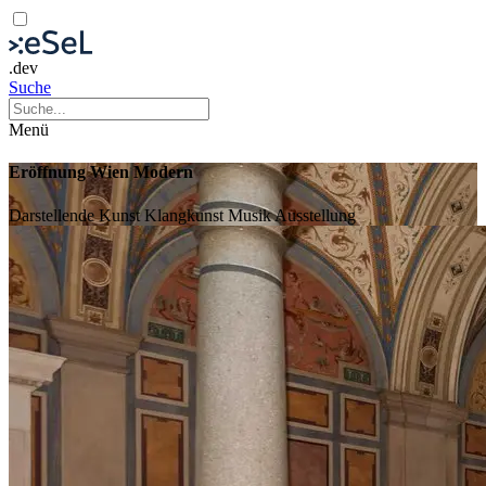
.dev
Suche
Menü
Eröffnung Wien Modern
Darstellende Kunst
Klangkunst
Musik
Ausstellung