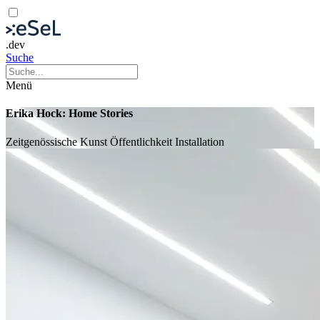
.dev
Suche
Menü
Erika Hock: Home Stories
Zeitgenössische Kunst
Öffentlichkeit
Installation