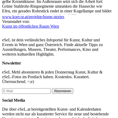
gelbe Keramiktasse. Im Außenraum setzt sich die Arbeit fort:
Grüne Stahlrohr-Ringsegmente umranken die Hausecke wie
Efeu, ein gerades Rohrstück endet in einer Kugellampe und bildet
so einen Schlusspunkt und zugleich ein Willkommenszeichen.
www.koer.or.at/projekte/home-stories
Veranstaltet von:
Formal und farblich wie auch thematisch finden sich Referenzen
Kunst im öffentlichen Raum Wien
zum Memphis Design der 1980er Jahre: Auch in Hocks
künstlerischer Arbeit steht nicht die Funktionalität, sondern die
Ikonografie der Gebrauchsgegenstände im Vordergrund. Die
eSeL ist dein verlässliches Infoportal für Kunst, Kultur und
Bezugnahme auf Architektur und Design – insbesondere des
Events in Wien und ganz Österreich. Finde aktuelle Tipps zu
Bauhaus – zieht sich durch Hocks Werk genauso wie der auf den
Ausstellungen, Museen, Theater, Performances, Kino und
menschlichen Körper bezogene Maßstab. In der Werkreihe
weiteren kulturellen Highlights.
„Elbows and Knees“ zitiert sie etwa spielerisch die
Stahlrohrmöbel von Marcel Breuer. In Hocks anthropomorpher
Newsletter
Variante von dessen ikonischem Freischwinger fehlt die
Sitzfläche, zwei aus der Rückenlehne ausgeschnittene Löcher
eSeL Mehl abonnieren & jeden Donnerstag Kunst, Kultur &
verleihen dem Sesselobjekt ein Gesicht. Ihre raumgreifenden
eSeL-Fotos im Postfach haben. Kostenlos. Kuratiert.
textilen Installationen gehen aus der Beschäftigung mit dem „Café
Überraschend. >;e)
Samt und Seide“ hervor, das Lilly Reich und Mies van der Rohe
1927 für den Messestand der deutschen Seidenindustrie
Abonnieren
entwarfen. Hock übernimmt deren räumlichen Umgang mit
Social Media
Vorhängen, sie dekonstruiert diese und setzt bedruckte
Fadenvorhänge ein. In der Musterung angedeutet sind wiederum
Die über eSeL.at bereitgestellten Kunst- und Kalenderdaten
Augen und Münder.
werden nicht nur als kuratierter Service für neue und bestehende