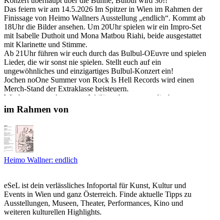
Konzert überhaupt über die Bühne, Bulbul wird 30!!
Das feiern wir am 14.5.2026 Im Spitzer in Wien im Rahmen der
Finissage von Heimo Wallners Ausstellung „endlich“. Kommt ab
18Uhr die Bilder ansehen. Um 20Uhr spielen wir ein Impro-Set
mit Isabelle Duthoit und Mona Matbou Riahi, beide ausgestattet
mit Klarinette und Stimme.
Ab 21Uhr führen wir euch durch das Bulbul-OEuvre und spielen
Lieder, die wir sonst nie spielen. Stellt euch auf ein
ungewöhnliches und einzigartiges Bulbul-Konzert ein!
Jochen noOne Summer von Rock Is Hell Records wird einen
Merch-Stand der Extraklasse beisteuern.
Wir freuen uns, dass unser Jubiläumskonzert von liccht
veranstaltet wird – Herbie Molin hat das letzte 1⁄4 Jahrhundert so
im Rahmen von
gut wie alles veranstaltet, was uns eingefallen ist – z.B. die
legendären Veranstaltungsreihen im rhiz „Vorsicht: Fitze Fatze“
bzw. „Hilfreich seit 1996“.
Isabelle Duthoit (* 6. Dezember 1970 in Montargis, Département
Loiret[1]) ist eine französische Jazz- und Improvisationsmusikerin
Heimo Wallner: endlich
(Klarinette, Gesang) und Komponistin im Bereich des Creative
Jazz, freier Improvisationsmusik und zeitgenössischer
Kompositionsmusik.
eSeL ist dein verlässliches Infoportal für Kunst, Kultur und
Events in Wien und ganz Österreich. Finde aktuelle Tipps zu
Mona Matbou Riahi, born in Tehran in 1990, is a captivating
Ausstellungen, Museen, Theater, Performances, Kino und
musician whose her passion for music led her to the Tehran
weiteren kulturellen Highlights.
Conservatory of Music during her formative years. At the age of