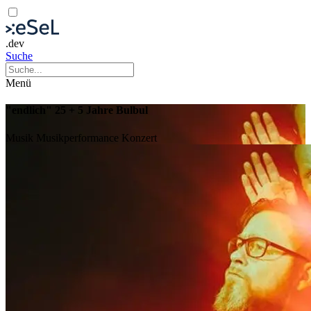
.dev
Suche
Menü
"endlich" 25 + 5 Jahre Bulbul
Musik
Musikperformance
Konzert