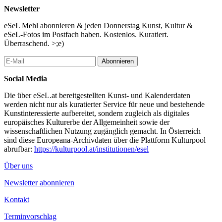
17, she embarked on a transformative journey, venturing to
Newsletter
Vienna to further her studies at the Vienna University of Music
eSeL Mehl abonnieren & jeden Donnerstag Kunst, Kultur &
and Performing Arts (MDW). Since then, Vienna has become her
eSeL-Fotos im Postfach haben. Kostenlos. Kuratiert.
playground, where she thrives as a performer, composer, and
Überraschend. >;e)
improviser.
...Mehr lesen
Abonnieren
Social Media
Die über eSeL.at bereitgestellten Kunst- und Kalenderdaten
werden nicht nur als kuratierter Service für neue und bestehende
Kunstinteressierte aufbereitet, sondern zugleich als digitales
europäisches Kulturerbe der Allgemeinheit sowie der
wissenschaftlichen Nutzung zugänglich gemacht. In Österreich
sind diese Europeana-Archivdaten über die Plattform Kulturpool
abrufbar:
https://kulturpool.at/institutionen/esel
Über uns
Newsletter abonnieren
Kontakt
Terminvorschlag