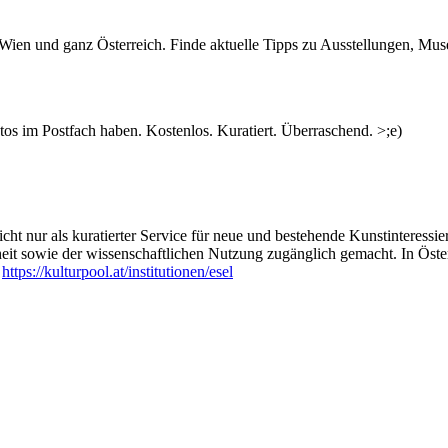
es Netzwerk, das ein kulturgeschichtliches Panorama der Wiener Moder
n Wien und ganz Österreich. Finde aktuelle Tipps zu Ausstellungen, Mus
s im Postfach haben. Kostenlos. Kuratiert. Überraschend. >;e)
ht nur als kuratierter Service für neue und bestehende Kunstinteressiert
heit sowie der wissenschaftlichen Nutzung zugänglich gemacht. In Öste
:
https://kulturpool.at/institutionen/esel