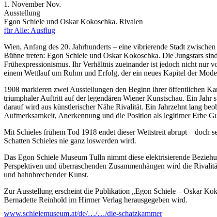
1.
November
Nov.
Ausstellung
Egon Schiele und Oskar Kokoschka. Rivalen
für Alle: Ausflug
Wien, Anfang des 20. Jahrhunderts – eine vibrierende Stadt zwischen
Bühne treten: Egon Schiele und Oskar Kokoschka. Die Jungstars sind
Frühexpressionismus. Ihr Verhältnis zueinander ist jedoch nicht nur
einem Wettlauf um Ruhm und Erfolg, der ein neues Kapitel der Mode
1908 markieren zwei Ausstellungen den Beginn ihrer öffentlichen Kar
triumphaler Auftritt auf der legendären Wiener Kunstschau. Ein Jahr 
darauf wird aus künstlerischer Nähe Rivalität. Ein Jahrzehnt lang be
Aufmerksamkeit, Anerkennung und die Position als legitimer Erbe Gu
Mit Schieles frühem Tod 1918 endet dieser Wettstreit abrupt – doch 
Schatten Schieles nie ganz loswerden wird.
Das Egon Schiele Museum Tulln nimmt diese elektrisierende Beziehun
Perspektiven und überraschenden Zusammenhängen wird die Rivalität
und bahnbrechender Kunst.
Zur Ausstellung erscheint die Publikation „Egon Schiele – Oskar Ko
Bernadette Reinhold im Hirmer Verlag herausgegeben wird.
www.schielemuseum.at/de/…/…/die-schatzkammer
Auch das Kokoschka Museum Pöchlarn legt 2026 mit der Ausstellung