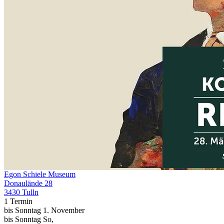
Egon Schiele Museum
Donaulände 28
3430 Tulln
1 Termin
bis
Sonntag
1. November
bis
Sonntag
So
,