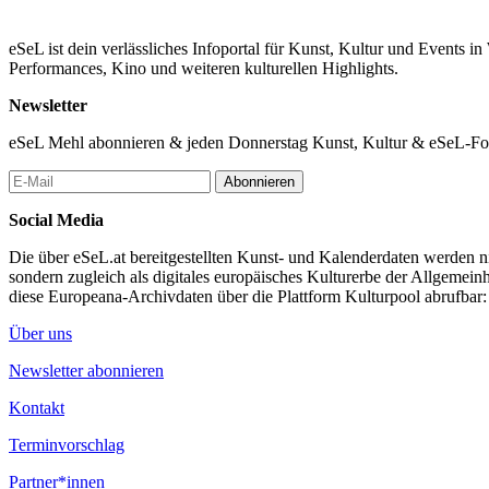
Oskar Kokoschka und Egon Schiele und vor allem ihr weit verzweigt
eSeL ist dein verlässliches Infoportal für Kunst, Kultur und Events i
...Mehr lesen
Performances, Kino und weiteren kulturellen Highlights.
Newsletter
eSeL Mehl abonnieren & jeden Donnerstag Kunst, Kultur & eSeL-Foto
Abonnieren
Social Media
Die über eSeL.at bereitgestellten Kunst- und Kalenderdaten werden nic
sondern zugleich als digitales europäisches Kulturerbe der Allgemein
diese Europeana-Archivdaten über die Plattform Kulturpool abrufbar
Über uns
Newsletter abonnieren
Kontakt
Terminvorschlag
Partner*innen