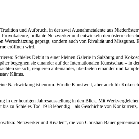
 Tradition und Aufbruch, in der zwei Ausnahmetalente aus Niederösterr
 Provokateure, brillante Netzwerker und entwickeln den österreichisch
 von Wertschätzung geprägt, sondern auch von Rivalität und Missgunst.
rne eröffnen wird.
rieren: Schieles Debüt in einer kleinen Galerie in Salzburg und Kokos
später begegnen sie einander auf der Internationalen Kunstschau – in de
obachten sie sich, reagieren aufeinander, überbieten einander und kämp
stav Klimts.
seine Nachwirkung ist enorm. Für die Kunstwelt, aber auch für Kokosch
g in der heurigen Jahresausstellung in den Blick. Mit Werkvergleiche
 bis zu Schieles Tod 1918 lebendig – als Geschichte von Konkurrenz
koschka: Netzwerker und Rivalen“, die von Christian Bauer gemeinsam
 „Kokoschka | Schiele | Netzwerke“ seinen Schwerpunkt auf die Bez