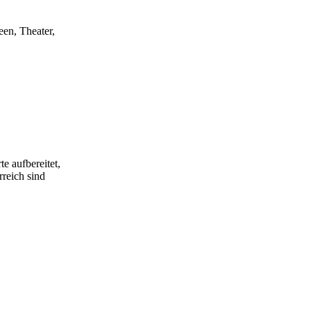
ne zeichnet.
een, Theater,
e aufbereitet,
rreich sind