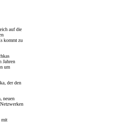
eich auf die
en
 Es kommt zu
chkas
n Jahren
fen um
ka, der den
n, neuen
, Netzwerken
 mit
iehung von