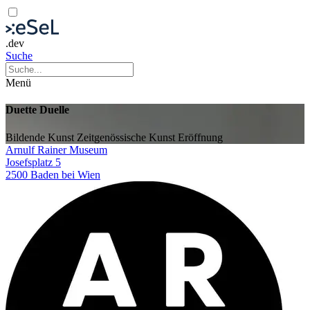
.dev
Suche
Menü
Duette Duelle
Bildende Kunst
Zeitgenössische Kunst
Eröffnung
Arnulf Rainer Museum
Josefsplatz 5
2500 Baden bei Wien