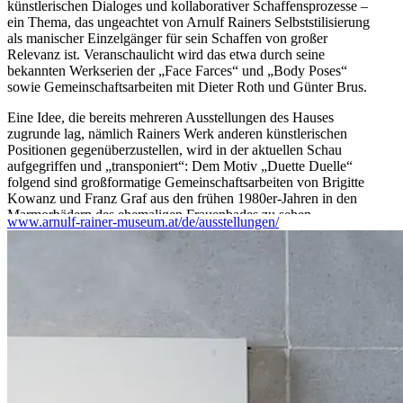
künstlerischen Dialoges und kollaborativer Schaffensprozesse –
ein Thema, das ungeachtet von Arnulf Rainers Selbststilisierung
als manischer Einzelgänger für sein Schaffen von großer
Relevanz ist. Veranschaulicht wird das etwa durch seine
bekannten Werkserien der „Face Farces“ und „Body Poses“
sowie Gemeinschaftsarbeiten mit Dieter Roth und Günter Brus.
Eine Idee, die bereits mehreren Ausstellungen des Hauses
zugrunde lag, nämlich Rainers Werk anderen künstlerischen
Positionen gegenüberzustellen, wird in der aktuellen Schau
aufgegriffen und „transponiert“: Dem Motiv „Duette Duelle“
folgend sind großformatige Gemeinschaftsarbeiten von Brigitte
Kowanz und Franz Graf aus den frühen 1980er-Jahren in den
Marmorbädern des ehemaligen Frauenbades zu sehen.
www.arnulf-rainer-museum.at/de/ausstellungen/
Ausgangspunkt der Ausstellung sind die Werke Arnulf Rainers
aus den Beständen der Landessammlungen Niederösterreich (die
unter anderem auf eine großzügige Schenkung des Künstlers
zurückgehen), ergänzt um Leihgaben von Privatsammlungen, der
Galerie Sommer und des Künstlers Franz Graf.
Kuratorin: Alexandra Schantl (Landessammlungen
Niederösterreich)
...Mehr lesen