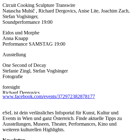
Circuit Cooking Sculpture Transwire
Natascha Muhič , Richard Dergovics, Anise Lite, Joachim Zach,
Stefan Voglsinger,
Soundperformance 19:00
Eidos und Morphe
Anna Knapp
Performance SAMSTAG 19:00
Ausstellung
One Second of Decay
Stefanie Zingl, Stefan Voglsinger
Fotografie
foresight
Richard Dergovics
www.facebook.com/events/372972382878177
Fotografie
HEY
eSeL ist dein verlässliches Infoportal für Kunst, Kultur und
Akram Al Halabi
Events in Wien und ganz Österreich. Finde aktuelle Tipps zu
Visual Work
Ausstellungen, Museen, Theater, Performances, Kino und
weiteren kulturellen Highlights.
DJ
Ambient Animal