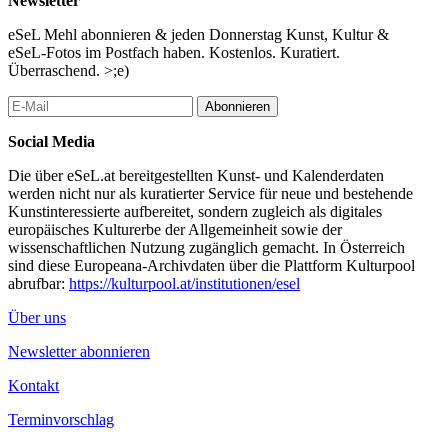
Newsletter
[sama recordings]
https://soundcloud.com/sama-recordings
eSeL Mehl abonnieren & jeden Donnerstag Kunst, Kultur &
eSeL-Fotos im Postfach haben. Kostenlos. Kuratiert.
Bar & Buffet an beiden Abenden
Überraschend. >;e)
Programm und Kontakt:
www.juliadanzinger.at
Abonnieren
Produktion: Verein house of motion
Social Media
Afterparty im Transporter
Die über eSeL.at bereitgestellten Kunst- und Kalenderdaten
...Mehr lesen
werden nicht nur als kuratierter Service für neue und bestehende
Kunstinteressierte aufbereitet, sondern zugleich als digitales
europäisches Kulturerbe der Allgemeinheit sowie der
wissenschaftlichen Nutzung zugänglich gemacht. In Österreich
sind diese Europeana-Archivdaten über die Plattform Kulturpool
abrufbar:
https://kulturpool.at/institutionen/esel
Über uns
Newsletter abonnieren
Kontakt
Terminvorschlag