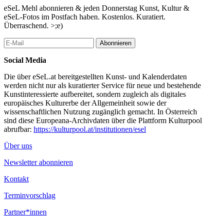
Natalia Kulka, Yi Ten Lai, Mathieu Larone, Stephane Leonard,
eSeL Mehl abonnieren & jeden Donnerstag Kunst, Kultur &
Liu Bin, Philip Loersch, Robert McNally, Bea Meyer, Radenko
eSeL-Fotos im Postfach haben. Kostenlos. Kuratiert.
Milak, Taiyoh Mori, Payer Gabriel, Tim Plamper, Evelyn
Überraschend. >;e)
Plaschg, Josse Pyl, Johannes Regin, Thomas Rentmeister,
Alexander Ruthner, Ashkan Sanei, Christian Schellenberger,
Abonnieren
David Schiesser, Siggi Sekira, Chiharu Shiota, Casey Jex Smith,
K.R.H. Sonderborg, Songwen Sun-von Berg, Struan Teague,
Social Media
Kata Unger, Sandra Vásquez de la Horra, Marta Vovk, Ralf
Ziervogel
Die über eSeL.at bereitgestellten Kunst- und Kalenderdaten
werden nicht nur als kuratierter Service für neue und bestehende
Drawing Wow 3
Kunstinteressierte aufbereitet, sondern zugleich als digitales
europäisches Kulturerbe der Allgemeinheit sowie der
Drawing Wow ist eine Ausstellungsreihe ganz im Zeichen der
wissenschaftlichen Nutzung zugänglich gemacht. In Österreich
Zeichnung. Nach zwei Ausgaben in Berlin – Drawing Wow 1
sind diese Europeana-Archivdaten über die Plattform Kulturpool
(2019) im BCMA und Drawing Wow 2 (2020) in den
abrufbar:
https://kulturpool.at/institutionen/esel
Kunstsaelen – wird Drawing Wow 3 nun in Wien stattfinden. Die
Ausstellung wird von den Zeichner*innen Anna Gille, Philip
Über uns
Loersch und Tim Plamper sowie von der Kunsthistorikerin Sarah
Petersen ehrenamtlich kuratiert. Der Offspace Minuseins bietet
Newsletter abonnieren
Drawing Wow den lokalen Rahmen, um 70 zeichnerische
Kontakt
Positionen zu zeigen.
Terminvorschlag
Drawing Wow ist eine unkommerzielle künstlerische Plattform,
die sich langfristig und nachhaltig mit der Vermittlung und
Partner*innen
Verknüpfung von sowohl zeitgenössischen als auch klassischen