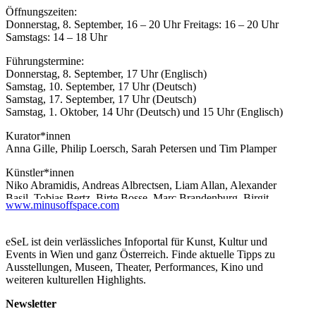
Öffnungszeiten:
Donnerstag, 8. September, 16 – 20 Uhr Freitags: 16 – 20 Uhr
Samstags: 14 – 18 Uhr
Führungstermine:
Donnerstag, 8. September, 17 Uhr (Englisch)
Samstag, 10. September, 17 Uhr (Deutsch)
Samstag, 17. September, 17 Uhr (Deutsch)
Samstag, 1. Oktober, 14 Uhr (Deutsch) und 15 Uhr (Englisch)
Kurator*innen
Anna Gille, Philip Loersch, Sarah Petersen und Tim Plamper
Künstler*innen
Niko Abramidis, Andreas Albrectsen, Liam Allan, Alexander
Basil, Tobias Bertz, Birte Bosse, Marc Brandenburg, Birgit
www.minusoffspace.com
Brenner, Jean Cocteau, Maike Denker, Thomas Draschan, Per
Dybvig, Barbara Eichhorn, Pia vom Ende, Doris Erbacher,
Mónica Figueroa, Tom of Finland, Federica Francesconi, Marcel
eSeL ist dein verlässliches Infoportal für Kunst, Kultur und
Gähler, Sonja Gangl, Matthias Geisler, Stella Geppert, Anna
Events in Wien und ganz Österreich. Finde aktuelle Tipps zu
Gille, Lukas Glinkowski, Claire Greenshaw, Jana Gunstheimer,
Ausstellungen, Museen, Theater, Performances, Kino und
Harry Hachmeister, Paule Hammer, Willa Hilditch, Cary Hulbert,
weiteren kulturellen Highlights.
Maria Luise Ernst Hummer, Marianna Ignataki, Chinatsu Ikeda,
Leiko Ikemura, Peter Jellitsch, Daniel Jensen, Thilo Jenssen,
Newsletter
Nikita Kadan, Lucas Kaiser, Dejan Kaludjerović, Inga Kerber,