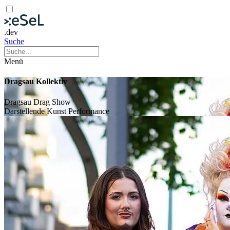
.dev
Suche
Menü
Dragsau Kollektiv
Dragsau Drag Show
Darstellende Kunst
Performance