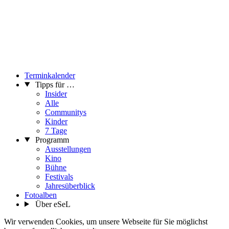
Der Film thematisiert die harte Realität der sogenannten
Waterfront-Communities in Lagos, im Grunde schwimmende
Slums, deren Existenz durch die Gier von Politikern und
Investoren bedroht ist.
Vor dem Film: Einführung mit Chioma Onyenwe, eine der
Produzentinnen des Films.
Sonntag
Terminkalender
Sonntag, 1. Februar 2026, 13:00
Tipps für …
DAHOMEY
Insider
R: Mati Diop, FR/SN/BJ 2024, 67min, OmdU
Alle
Der preisgekrönte Film beleuchtet die vielschichtigen
Communitys
Sachverhalte rund um Aneignung, Selbstbestimmung und
Kinder
Restitution und wirft darüber hinaus einen poetischen Blick auf
7 Tage
eine oft vernachlässigte Vergangenheit.
Programm
Ausstellungen
Sonntag, 1. Februar 2026,14:30
Kino
AUSTROSCHWARZ
Bühne
R: Mwita Mataro, Helmut Karner, AT 2025, 98min, OmdU
Festivals
In seinem Dokumentarfilm setzt sich der Künstler Mwita Mataro
Jahresüberblick
mit seiner Schwarzen Hautfarbe auseinander, teilt Gedanken,
Fotoalben
Sehnsüchte und Ängste. Ein Film über Empowerment, nicht über
Über eSeL
Rassismus. Film + Regiegespräch in Kooperation mit der ÖH
Wir verwenden Cookies, um unsere Webseite für Sie möglichst