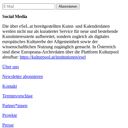
Freitag
Abonnieren
Freitag, 30. Jänner 2026, 19:30
Social Media
PREMIERE: STOFF – EIN SPITZENGESCHÄFT
R: Katharina Weingartner, Anette Baldauf, Joana Adesuwa
Die über eSeL.at bereitgestellten Kunst- und Kalenderdaten
Reiterer, Chioma Onyenwe, AT 2025, 88 min, OmdU
werden nicht nur als kuratierter Service für neue und bestehende
Ein Film über Frauen, Machtverhältnisse, Stoffe – und über die
Kunstinteressierte aufbereitet, sondern zugleich als digitales
kolonialen Fäden, die Europa bis heute prägen.
europäisches Kulturerbe der Allgemeinheit sowie der
wissenschaftlichen Nutzung zugänglich gemacht. In Österreich
Premiere in Anwesenheit der vier Regisseurinnen des Films:
sind diese Europeana-Archivdaten über die Plattform Kulturpool
Katharina Weingartner, Anette Baldauf, Joana Adesuwa Reiterer,
abrufbar:
https://kulturpool.at/institutionen/esel
Chioma Onyenwe, sowie weitere Gäste. Nach dem Film
Gespräch im Kinosaal.
Über uns
Im Foyer: Pop Up Shop der Designerin „Distance by O.„
Newsletter abonnieren
Samstag
Kontakt
Samstag, 31. Jänner 2026, 14:00
Kinderfilm: SUPA MODO
Terminvorschlag
R: Likarion Wainaina, KE/DE 2018, 74 min, deutsche
Synchronfassung
Partner*innen
Die neunjährige, unheilbar kranke Jo, träumt davon, eine
Projekte
Superheldin zu sein. Ihr Dorf hilft ihr mit Fantasie und Liebe,
ihren größten Wunsch zu erfüllen: einen eigenen Superheldenfilm
Presse
zu drehen.