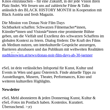
Kinos einzutauchen – für eine Zukunft, in der jede Vision ihren
Platz findet. Wir freuen uns auf zahlreiche Filme & Talks
anlässlich des BLACK HISTORY MONTH in Kooperation mit
Black Austria und fresh Magazin.
Die Mission von Donau Noir Film Days
Sichtbarkeit schaffen: Schwarzen Filmemacher*innen,
Künstler*innen und Visionär*innen eine prominente Bühne
geben, um die Vielfalt und Exzellenz des schwarzen Schaffens im
globalen Kontext zu feiern. Dialog fördern: Die Kraft des Films
als Medium nutzen, um interkulturelle Gespräche anzuregen,
Barrieren abzubauen und das Publikum mit weltweiten Realitäten
zu verbinden.
stadtkinowien.at/news/donau-noir-film-days-ab-30-jaenner
Qualität kuratieren: „Noir“ als Qualitätssiegel für anspruchsvolles,
ästhetisches und tiefgründiges Kino, das gesellschaftliche Normen
herausfordert und künstlerische Grenzen erweitert.
eSeL ist dein verlässliches Infoportal für Kunst, Kultur und
Heimat neu definieren: Schwarze Identität neu verankern als
Events in Wien und ganz Österreich. Finde aktuelle Tipps zu
integralen Bestandteil der europäischen Kultur und ein inklusives
Ausstellungen, Museen, Theater, Performances, Kino und
Verständnis von „Weltweitem Kino“ fördern.
weiteren kulturellen Highlights.
Idee und Konzept: simon INOU in Kooperation mit Stadtkino
Newsletter
Screening MY FATHER’S SHADOW in Kooperation mit
African Cultural Foundation Wien
eSeL Mehl abonnieren & jeden Donnerstag Kunst, Kultur &
eSeL-Fotos im Postfach haben. Kostenlos. Kuratiert.
Programm:
Überraschend. >;e)