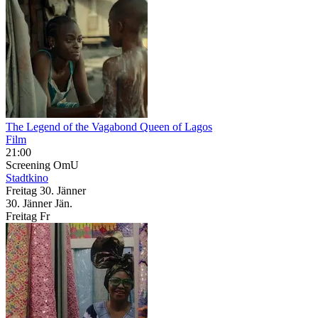
The Legend of the Vagabond Queen of Lagos
Film
21:00
Screening
OmU
Stadtkino
Freitag
30. Jänner
30.
Jänner
Jän.
Freitag
Fr