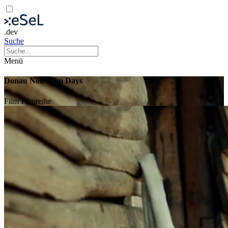
.dev
Suche
Menü
Donau Noir Film Days
Film
Filmreihe