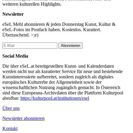
Ron Pfennigbauer war von 2024 bis 2026 Literatur-Botschafter
weiteren kulturellen Highlights.
beim Verein Ohrenschmaus.
Er ist 44 Jahre alt.
Newsletter
Er arbeitet als Landschaftsgärtner.
eSeL Mehl abonnieren & jeden Donnerstag Kunst, Kultur &
Er ist auch Künstler, Radiomoderator und Musiker in zwei Bands.
eSeL-Fotos im Postfach haben. Kostenlos. Kuratiert.
Überraschend. >;e)
Er engagiert sich in vielen Vereinen.
Seit über 10 Jahren ist er Präsident vom 1. Kiwanis Action Club.
Abonnieren
Der Club unterstützt Menschen mit Behinderungen.
Er ist auch Vizepräsident vom Verein Weinviertel Inklusion
Social Media
(WINK).
Die über eSeL.at bereitgestellten Kunst- und Kalenderdaten
Ihm ist Inklusion sehr wichtig.
werden nicht nur als kuratierter Service für neue und bestehende
Er schreibt über Dinge, die ihn bewegen.
Kunstinteressierte aufbereitet, sondern zugleich als digitales
So gehen seine Gedanken nicht verloren.
europäisches Kulturerbe der Allgemeinheit sowie der
wissenschaftlichen Nutzung zugänglich gemacht. In Österreich
Begrenzte Teilnehmer*innenzahl. Anmeldung erforderlich
sind diese Europeana-Archivdaten über die Plattform Kulturpool
abrufbar:
https://kulturpool.at/institutionen/esel
...Mehr lesen
Über uns
Newsletter abonnieren
Kontakt