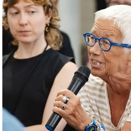
zehn Jahren ist er Präsident des 1. Kiwanis Action Clubs, der sich
für Menschen mit Behinderungen einsetzt. Außerdem ist er seit
vielen Jahren Vizepräsident des Vereins Weinviertel Inklusion
(WINK).
Seine Motivation liegt darin, wichtige Themen sichtbar zu
machen und sich für Inklusion einzusetzen. Das Schreiben dient
ihm als Ausdrucksmittel für das, was ihn bewegt, damit
Gedanken und Anliegen nicht verloren gehen.
IN EINFACHER SPRACHE:
Das Dom Museum Wien und der Verein Ohrenschmaus laden zu
einer Lesung ein.
Das Thema ist: Arbeit.
Im Mai gab es eine Schreibwerkstatt.
Dort haben Menschen mit Lernschwierigkeiten Texte
geschrieben.
In den Texten geht es um Arbeit, Alltag und das eigene Leben.
Einige Texte werden bei der Lesung vorgelesen.
Bei der Lesung lesen auch zwei Autor:innen:
Anna-Lina Ernstberger und Ron Pfennigbauer.
Sie lesen ihre Texte über Arbeit.
Sie erzählen auch von ihren Erfahrungen mit Inklusion in der
Arbeit.