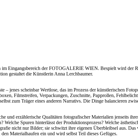
on im Eingangsbereich der FOTOGALERIE WIEN. Bespielt wird der 
ention gestaltet die Künstlerin Anna Lerchbaumer.
ste – jenes scheinbar Wertlose, das im Prozess der künstlerischen Foto
boxen, Filmstreifen, Verpackungen, Zuschnitte, Papprollen, Fehlbelich
en selbst zum Träger eines anderen Narrativs. Die Dinge balancieren zw
e und erzählerische Qualitäten fotografischer Materialien jenseits ihre
 Welche Spuren hinterlässt der Produktionsprozess? Welche ästhetisc
afie nicht nur Bilder; sie schwitzt ihre eigenen Überbleibsel aus. Das 
 den Materialhaufen ein und wird selbst Teil dieses Gefüges.