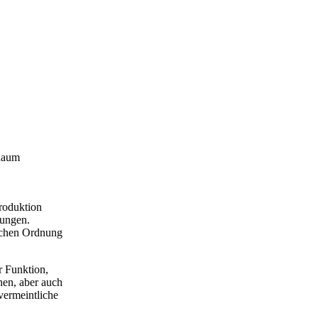
Raum
produktion
tungen.
ischen Ordnung
r Funktion,
hen, aber auch
vermeintliche