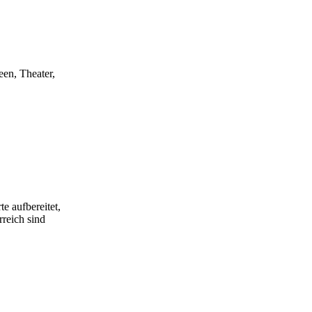
een, Theater,
e aufbereitet,
rreich sind