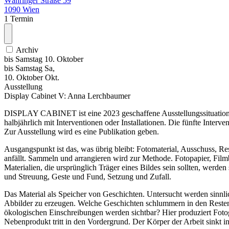
Währinger Straße 59
1090 Wien
1 Termin
Archiv
bis
Samstag
10. Oktober
bis
Samstag
Sa
,
10.
Oktober
Okt.
Ausstellung
Display Cabinet V: Anna Lerchbaumer
DISPLAY CABINET ist eine 2023 geschaffene Ausstellungssituati
halbjährlich mit Interventionen oder Installationen. Die fünfte Interv
Zur Ausstellung wird es eine Publikation geben.
Ausgangspunkt ist das, was übrig bleibt: Fotomaterial, Ausschuss, Re
anfällt. Sammeln und arrangieren wird zur Methode. Fotopapier, Film
Materialien, die ursprünglich Träger eines Bildes sein sollten, werd
und Streuung, Geste und Fund, Setzung und Zufall.
Das Material als Speicher von Geschichten. Untersucht werden sinnlich
Abbilder zu erzeugen. Welche Geschichten schlummern in den Resten?
ökologischen Einschreibungen werden sichtbar? Hier produziert Fotogr
Nebenprodukt tritt in den Vordergrund. Der Körper der Arbeit sinkt in