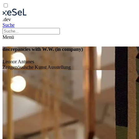
.dev
Suche
Menü
discrepancies with W.W. (in company)
Leonor Antunes
Zeitgenössische Kunst
Ausstellung