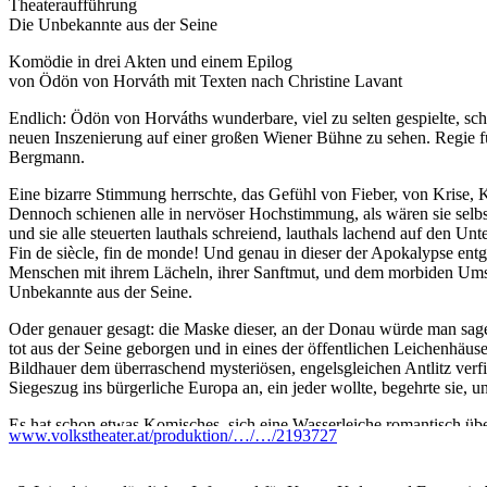
Theateraufführung
Die Unbekannte aus der Seine
Komödie in drei Akten und einem Epilog
von Ödön von Horváth mit Texten nach Christine Lavant
Endlich: Ödön von Horváths wunderbare, viel zu selten gespielte, sc
neuen Inszenierung auf einer großen Wiener Bühne zu sehen. Regie fü
Bergmann.
Eine bizarre Stimmung herrschte, das Gefühl von Fieber, von Krise, 
Dennoch schienen alle in nervöser Hochstimmung, als wären sie selbst
und sie alle steuerten lauthals schreiend, lauthals lachend auf den U
Fin de siècle, fin de monde! Und genau in dieser der Apokalypse entge
Menschen mit ihrem Lächeln, ihrer Sanftmut, und dem morbiden Umstan
Unbekannte aus der Seine.
Oder genauer gesagt: die Maske dieser, an der Donau würde man sage
tot aus der Seine geborgen und in eines der öffentlichen Leichenhäuse
Bildhauer dem überraschend mysteriösen, engelsgleichen Antlitz verfi
Siegeszug ins bürgerliche Europa an, ein jeder wollte, begehrte sie,
Es hat schon etwas Komisches, sich eine Wasserleiche romantisch übe
www.volkstheater.at/produktion/…/…/2193727
Bildnis zu liegen, dem man den völlig absurden Ehrentitel „Mona Lis
aller Liebe zu den in Lilien gebetteten Ophelien der Dekadenz-Maler
Meister des Unheimlichen und Komischen fasziniert zu haben, den Ex