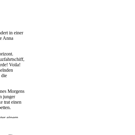
ert in einer
te Anna
rizont.
zfahrtschiff,
rde! Voila!
selnden
 die
eines Morgens
n junger
e trat einen
etten.
nter einem
eichen, bei
chien den
n Dichter, der