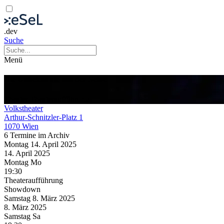
.dev
Suche
Menü
Die Unbekannte aus der Seine
Theater
Theateraufführung
Volkstheater
Arthur-Schnitzler-Platz 1
1070 Wien
6 Termine im Archiv
Montag
14. April
2025
14. April
2025
Montag
Mo
19:30
Theateraufführung
Showdown
Samstag
8. März
2025
8. März
2025
Samstag
Sa