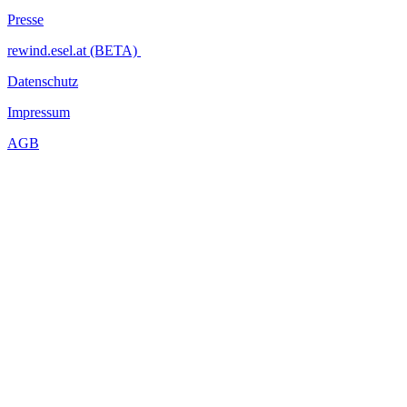
auf ein völlig fremdartiges Wesen: auf eine radikale Frau, eine radi
Presse
Wird sie sich umbringen, für uns, werfen in den Fluss, aus dem ihr 
rewind.esel.at (BETA)
nicht alle gegen alle, sondern alle gegen die eine, die wir erst ver
Blutiges ist in den Ritualen, mit denen wir unsere Gesellschaft stabil 
Datenschutz
Diese Unbekannte – ist sie uns nicht allen doch sehr vertraut?
Impressum
Wir möchten Sie darauf hinweisen, dass in der Vorstellung STR
AGB
...Mehr lesen