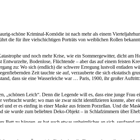
haurig-schöne Kriminal-Komödie ist nach mehr als einem Vierteljahrhund
hrt die für ihre vielschichtigen Porträts von weiblichen Rollen bekann
Katastrophe und noch mehr Krise, wie ein Sommergewitter, dicht am Ho
 Entwurzelte, Bodenlose, Flüchtende – aber das auf einem feisten Kreu
ntergang zu: Wo sich (endlich) die schwere Erregung lustvoll entladen wü
genfiebernden Zeit tauchte sie auf, verzauberte die sich ekstatisch gru
d, dass sie eine Wasserleiche war … Paris, 1900, ihr großer Auftritt:
n, „schönen Leich“. Denn die Legende will es, dass eine junge Frau 
r verbracht wurde; wo man sie zwar nicht identifizieren konnte, aber ei
el und er es einfing in einer Maske aus feinem Porzellan. Und die Mask
 und sie wurde zum beliebten Deko-Objekt – in Schlafzimmern über Eheb
rs Bett zu hängen, es hat auch etwas unheimliches an sich, seufzend u
a des Selbstmordes“ verlieh – ganz zu schweigend davon, dass Wasserl
ei, gemeinhin nicht zum entspannten Lächeln neigen. Aber genau das s
perten für Jahrmarkt und Wiener Nächte mitten im Weltuntergang; jene