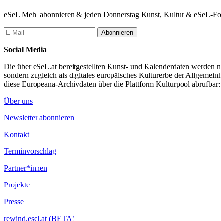
The workshop invites participants to take a closer look at the surrou
eSeL Mehl abonnieren & jeden Donnerstag Kunst, Kultur & eSeL-Foto
working environments from new perspectives.
Abonnieren
The workshop is open to everyone, and no prior experience is required
Social Media
...Mehr lesen
Die über eSeL.at bereitgestellten Kunst- und Kalenderdaten werden nic
sondern zugleich als digitales europäisches Kulturerbe der Allgemein
diese Europeana-Archivdaten über die Plattform Kulturpool abrufbar
Über uns
Newsletter abonnieren
Kontakt
Terminvorschlag
Partner*innen
Projekte
Presse
rewind.esel.at (BETA)