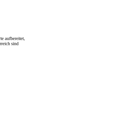
utes, and
workshop days.
e aufbereitet,
rreich sind