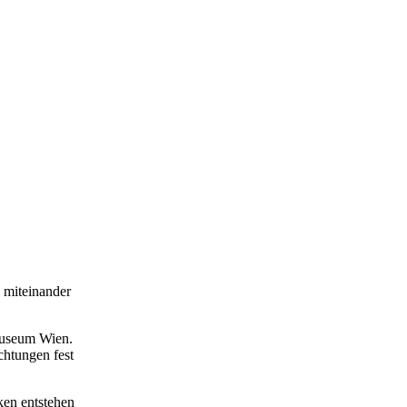
n miteinander
museum Wien.
chtungen fest
ken entstehen