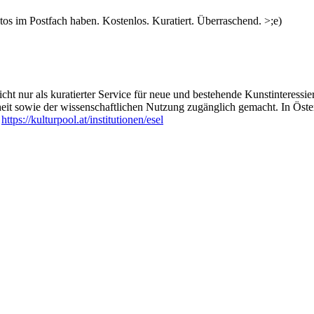
ndings of Weltmuseum Wien and to discover familiar places, everyday ro
s im Postfach haben. Kostenlos. Kuratiert. Überraschend. >;e)
. You are welcome to attend a single session or participate in several 
ht nur als kuratierter Service für neue und bestehende Kunstinteressiert
heit sowie der wissenschaftlichen Nutzung zugänglich gemacht. In Öste
:
https://kulturpool.at/institutionen/esel