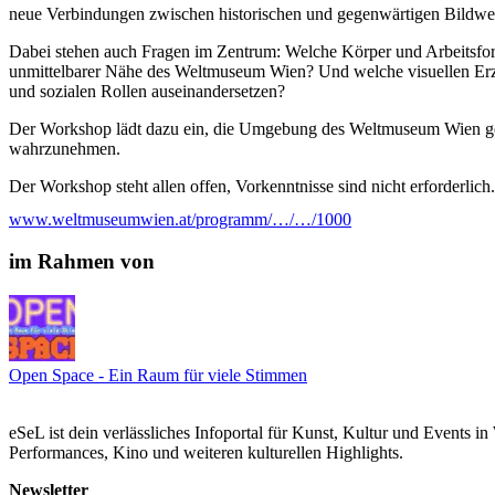
neue Verbindungen zwischen historischen und gegenwärtigen Bildwel
Dabei stehen auch Fragen im Zentrum: Welche Körper und Arbeitsforme
unmittelbarer Nähe des Weltmuseum Wien? Und welche visuellen Erzäh
und sozialen Rollen auseinandersetzen?
Der Workshop lädt dazu ein, die Umgebung des Weltmuseum Wien gen
wahrzunehmen.
Der Workshop steht allen offen, Vorkenntnisse sind nicht erforderl
www.weltmuseumwien.at/programm/…/…/1000
Temporalities and Identity with Abigail Marcillo
How do photographs shape the way we see the city? And what stories
im Rahmen von
dialogue?
In this collage and photography workshop with artist Abigail Marcill
her. Along the way, you will focus on places, people, work, and ever
document your observations and collect visual material for the works
Open Space - Ein Raum für viele Stimmen
Next, you will place your photographs in dialogue with archival mate
create new connections between historical and contemporary imagery,
eSeL ist dein verlässliches Infoportal für Kunst, Kultur und Events i
The workshop also centres on a series of questions: Which bodies and 
Performances, Kino und weiteren kulturellen Highlights.
the immediate vicinity of the Weltmuseum Wien? And what visual forms 
and social roles?
Newsletter