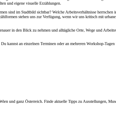
ten und eigene visuelle Erzählungen.
n sind im Stadtbild sichtbar? Welche Arbeitsverhältnisse herrschen i
lformen stehen uns zur Verfügung, wenn wir uns kritisch mit urbanen
auer in den Blick zu nehmen und alltägliche Orte, Wege und Arbeits
ich. Du kannst an einzelnen Terminen oder an mehreren Workshop-Tagen 
 can emerge when historical and contemporary perspectives are brough
o, you will start by exploring the area surrounding the Weltmuseum Wie
yday situations that shape the urban landscape. Using your smartphone, 
hop.
rials from the collection of the Weltmuseum Wien. Using collage techni
 developing your own visual narratives.
n Wien und ganz Österreich. Finde aktuelle Tipps zu Ausstellungen, Mus
forms of labour are visible in the urban landscape? What working condi
of storytelling are available to us when critically engaging with urban