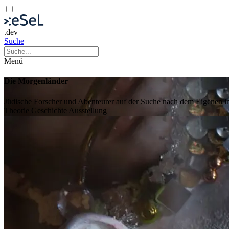
.dev
Suche
Menü
Die Morgenländer
Jüdische Forscher und Abenteurer auf der Suche nach dem Eigenen 
Theorie
Geschichte
Ausstellung