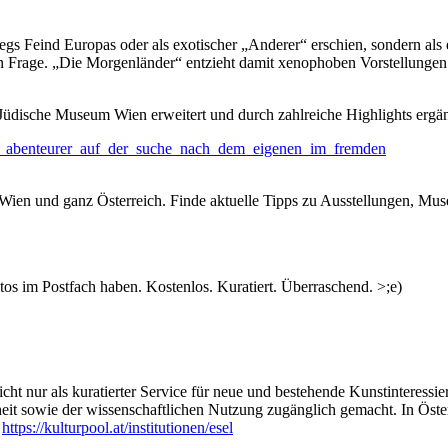
egs Feind Europas oder als exotischer „Anderer“ erschien, sondern als 
 in Frage. „Die Morgenländer“ entzieht damit xenophoben Vorstellunge
dische Museum Wien erweitert und durch zahlreiche Highlights ergän
nd_abenteurer_auf_der_suche_nach_dem_eigenen_im_fremden
n Wien und ganz Österreich. Finde aktuelle Tipps zu Ausstellungen, Mus
s im Postfach haben. Kostenlos. Kuratiert. Überraschend. >;e)
ht nur als kuratierter Service für neue und bestehende Kunstinteressiert
heit sowie der wissenschaftlichen Nutzung zugänglich gemacht. In Öste
:
https://kulturpool.at/institutionen/esel