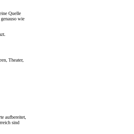
eine Quelle
n genauso wie
zt.
een, Theater,
e aufbereitet,
rreich sind