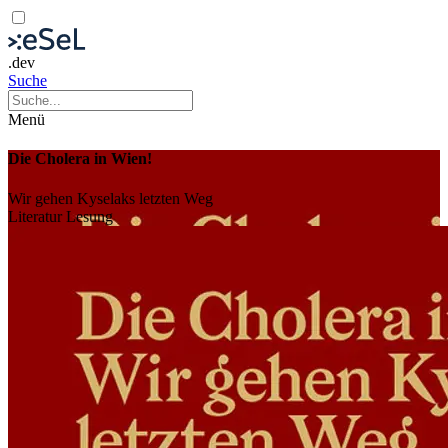
.dev
Suche
Menü
Die Cholera in Wien!
Wir gehen Kyselaks letzten Weg
Literatur
Lesung