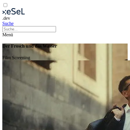
.dev
Suche
Menü
Der Frosch und das Wasser
Film
Screening