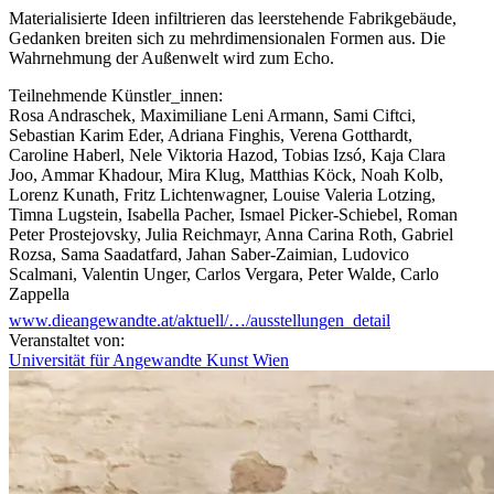
Materialisierte Ideen infiltrieren das leerstehende Fabrikgebäude,
Gedanken breiten sich zu mehrdimensionalen Formen aus. Die
Wahrnehmung der Außenwelt wird zum Echo.
Teilnehmende Künstler_innen:
Rosa Andraschek, Maximiliane Leni Armann, Sami Ciftci,
Sebastian Karim Eder, Adriana Finghis, Verena Gotthardt,
Caroline Haberl, Nele Viktoria Hazod, Tobias Izsó, Kaja Clara
Joo, Ammar Khadour, Mira Klug, Matthias Köck, Noah Kolb,
Lorenz Kunath, Fritz Lichtenwagner, Louise Valeria Lotzing,
Timna Lugstein, Isabella Pacher, Ismael Picker-Schiebel, Roman
Peter Prostejovsky, Julia Reichmayr, Anna Carina Roth, Gabriel
Rozsa, Sama Saadatfard, Jahan Saber-Zaimian, Ludovico
Scalmani, Valentin Unger, Carlos Vergara, Peter Walde, Carlo
Zappella
www.dieangewandte.at/aktuell/…/ausstellungen_detail
Eröffnung:
Veranstaltet von:
17.5.2021
Universität für Angewandte Kunst Wien
16–19:30 Uhr
Öffnungszeit:
Di–Fr 14–19 Uhr
Sa, So und Feiertag 10–16 Uhr
...Mehr lesen