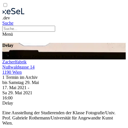
.dev
Suche
Menü
Delay
Bildende Kunst
Zeitgenössische Kunst
Kunstausstellung
Zacherlfabrik
Nußwaldgasse 14
1190 Wien
1 Termin im Archiv
bis
Samstag
29. Mai
17. Mai
2021
-
Sa
29. Mai
2021
16:00
Delay
Eine Ausstellung der Studierenden der Klasse Fotografie/Univ.
Prof. Gabriele Rothemann/Universität für Angewandte Kunst
Wien.