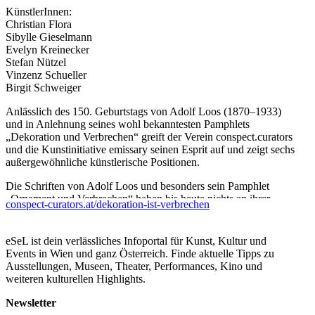
KünstlerInnen:
Christian Flora
Sibylle Gieselmann
Evelyn Kreinecker
Stefan Nützel
Vinzenz Schueller
Birgit Schweiger
Anlässlich des 150. Geburtstags von Adolf Loos (1870–1933)
und in Anlehnung seines wohl bekanntesten Pamphlets
„Dekoration und Verbrechen“ greift der Verein conspect.curators
und die Kunstinitiative emissary seinen Esprit auf und zeigt sechs
außergewöhnliche künstlerische Positionen.
Die Schriften von Adolf Loos und besonders sein Pamphlet
„Ornament und Verbrechen“ haben bis heute nichts an ihrer
conspect-curators.at/dekoration-ist-verbrechen
Aktualität verloren. Ihre oft polemische und vor allem ironische
Kritik am Zeitgeist, am Ornament an sich, birgt Stoff für
weiterführende Diskussionen. Auch wenn seine Schriften von
eSeL ist dein verlässliches Infoportal für Kunst, Kultur und
den Zeitgenossen mit heftiger Ablehnung begegnet wurde – heute
Events in Wien und ganz Österreich. Finde aktuelle Tipps zu
beeindruckt Loos seine Leserschaft mit seiner kompromisslosen
Ausstellungen, Museen, Theater, Performances, Kino und
Haltung dem Selbstverständnis Position zu beziehen und unbeirrt
weiteren kulturellen Highlights.
seinen Weg zu gehen. Die Ausstellung ‚Dekoration ist
Verbrechen‘ möchte diesen Esprit anhand des Mediums
Newsletter
Zeichnung und der Wahl von sechs ausgewählten KünstlerInnen