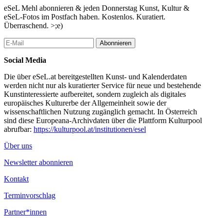
aufgreifen und weiterführen.
eSeL Mehl abonnieren & jeden Donnerstag Kunst, Kultur &
eSeL-Fotos im Postfach haben. Kostenlos. Kuratiert.
Kuratorin: Silvia Müllegger
Überraschend. >;e)
Eine Initiative von EMISSARY und conspect.curators mit der
Abonnieren
Unterstützung der Bezirksvorstehung Mariahilf
Social Media
Zur Ausstellung erscheint der Katalog: Dekoration ist Verbrechen,
Hrsg: Emissary/Text Silvia Müllegger, 2020. ISBN: 978-3-200-
Die über eSeL.at bereitgestellten Kunst- und Kalenderdaten
07361-6
werden nicht nur als kuratierter Service für neue und bestehende
Kunstinteressierte aufbereitet, sondern zugleich als digitales
...Mehr lesen
europäisches Kulturerbe der Allgemeinheit sowie der
wissenschaftlichen Nutzung zugänglich gemacht. In Österreich
sind diese Europeana-Archivdaten über die Plattform Kulturpool
abrufbar:
https://kulturpool.at/institutionen/esel
Über uns
Newsletter abonnieren
Kontakt
Terminvorschlag
Partner*innen