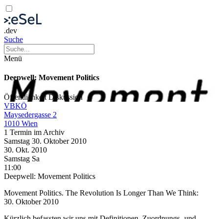
.dev
Suche
Menü
Deepwell: Movement Politics
Öffentlichkeit
Diskussion
VBKÖ
Maysedergasse 2
1010 Wien
1 Termin im Archiv
Samstag
30. Oktober
2010
30. Okt.
2010
Samstag
Sa
11:00
Deepwell: Movement Politics
Movement Politics. The Revolution Is Longer Than We Think:
30. Oktober 2010
Kürzlich befassten wir uns mit Definitionen, Zuordnungs- und