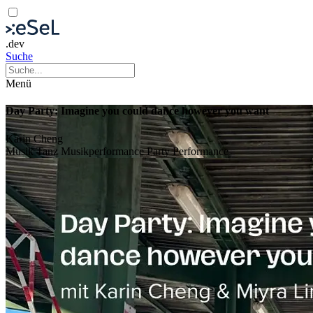
.dev
Suche
Menü
Day Party: Imagine you could dance however you want
Karin Cheng
Musik
Tanz
Musikperformance
Party
Performance