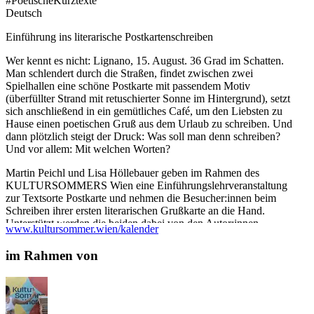
#PoetischeKurztexte
Deutsch
Einführung ins literarische Postkartenschreiben
Wer kennt es nicht: Lignano, 15. August. 36 Grad im Schatten.
Man schlendert durch die Straßen, findet zwischen zwei
Spielhallen eine schöne Postkarte mit passendem Motiv
(überfüllter Strand mit retuschierter Sonne im Hintergrund), setzt
sich anschließend in ein gemütliches Café, um den Liebsten zu
Hause einen poetischen Gruß aus dem Urlaub zu schreiben. Und
dann plötzlich steigt der Druck: Was soll man denn schreiben?
Und vor allem: Mit welchen Worten?
Martin Peichl und Lisa Höllebauer geben im Rahmen des
KULTURSOMMERS Wien eine Einführungslehrveranstaltung
zur Textsorte Postkarte und nehmen die Besucher:innen beim
Schreiben ihrer ersten literarischen Grußkarte an die Hand.
Unterstützt werden die beiden dabei von den Autor:innen
www.kultursommer.wien/kalender
Clemens Bruno Gatzmaga, Simone Hirth und Ana Marwan!
im Rahmen von
In einer Kombination aus Lesung und Schreibübung erfahren die
Besucher:innen nicht nur, wie man sich für die richtige Postkarte
entscheidet, sondern durchlaufen gemeinsam (quasi als
Trockenübung) den gesamten Prozess des Postkartenschreibens
bis zum Abschicken. Unser Ziel: mit dieser Veranstaltung ein