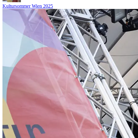
Revival dieser literarischen Kurzform einzuleiten. Weil zwar
Kultursommer Wien 2025
Motiv, Briefmarke und Adresse schon die halbe Miete
ausmachen, aber der Inhalt (in unseren Augen) das Wichtigste ist.
Besetzung
Autor: Clemens Gatzmaga
Autorin: Simone Hirth
Autorin / Moderatorin: Lisa Höllebauer
Autorin: Ana Marwan
Autor / Moderator: Martin Peichl
...Mehr lesen