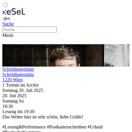
.dev
Suche
Menü
Das Wetter hier ist sehr schön, liebe Grüße!
Gatzmaga, Hirth, Höllebauer, Marwan & Peichl
Literatur
Lesung
Schrödingerplatz
Schrödingerplatz
1220 Wien
1 Termin im Archiv
Sonntag
20. Juli
2025
20. Juli
2025
Sonntag
So
18:30
Lesung
bis 19:30
Das Wetter hier ist sehr schön, liebe Grüße!
#Lesung&Performance #Postkartenschreiben #Urlaub