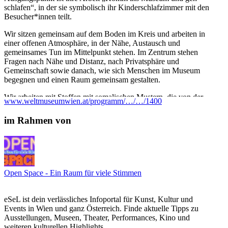
schlafen“, in der sie symbolisch ihr Kinderschlafzimmer mit den
Besucher*innen teilt.
Wir sitzen gemeinsam auf dem Boden im Kreis und arbeiten in
einer offenen Atmosphäre, in der Nähe, Austausch und
gemeinsames Tun im Mittelpunkt stehen. Im Zentrum stehen
Fragen nach Nähe und Distanz, nach Privatsphäre und
Gemeinschaft sowie danach, wie sich Menschen im Museum
begegnen und einen Raum gemeinsam gestalten.
Wir arbeiten mit Stoffen mit somalischen Mustern, die von der
www.weltmuseumwien.at/programm/…/…/1400
Künstlerin vorbereitet wurden und Teil ihrer künstlerischen Arbeit
sind. Durch das gemeinsame Zusammennähen dieser Stoffe wird
im Rahmen von
die bestehende Arbeit erweitert und wächst im Verlauf der
Workshop-Reihe weiter.
Beim Nähen entstehen Gespräche, die sich aus der Arbeit mit den
Händen entwickeln, unterbrochen werden oder weiterfließen
dürfen. Nähen wird so zu einer langsamen, gemeinsamen Praxis
Open Space - Ein Raum für viele Stimmen
des Teilens und Zuhörens.
Der Workshop steht allen offen, Vorkenntnisse sind nicht
eSeL ist dein verlässliches Infoportal für Kunst, Kultur und
erforderlich. Du kannst an einzelnen oder an mehreren Terminen
Events in Wien und ganz Österreich. Finde aktuelle Tipps zu
teilnehmen.
Ausstellungen, Museen, Theater, Performances, Kino und
weiteren kulturellen Highlights.