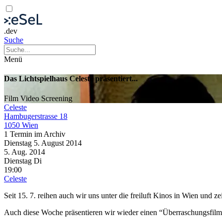
.dev
Suche
Menü
Das Lichtspielhaus Celeste präsentiert...
Film
Video
Screening
Celeste
Hambugerstrasse 18
1050 Wien
1 Termin im Archiv
Dienstag
5. August
2014
5. Aug.
2014
Dienstag
Di
19:00
Celeste
Seit 15. 7. reihen auch wir uns unter die freiluft Kinos in Wien und ze
Auch diese Woche präsentieren wir wieder einen “Überraschungsfilm”,