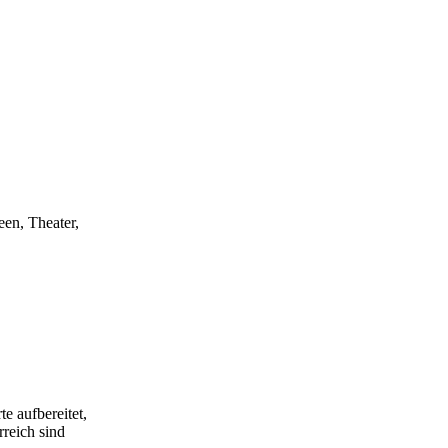
een, Theater,
e aufbereitet,
rreich sind