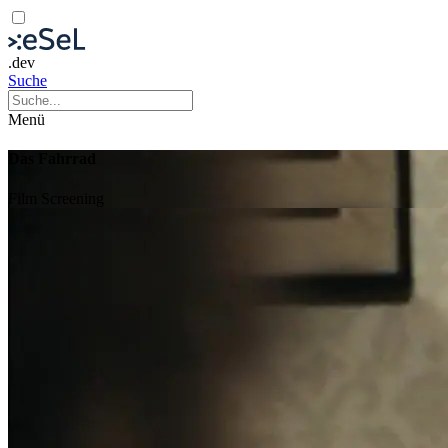
.dev
Suche
Menü
Das Fahrrad
Film
Screening