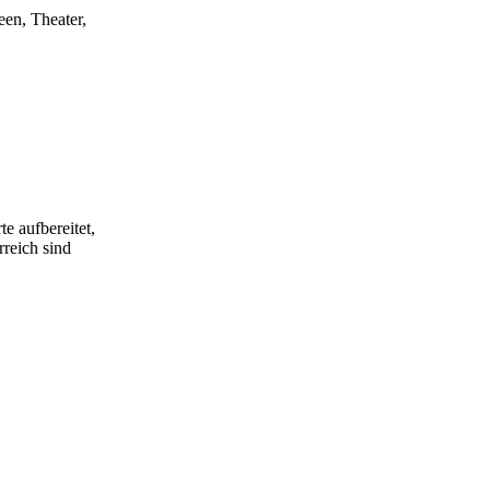
een, Theater,
e aufbereitet,
rreich sind