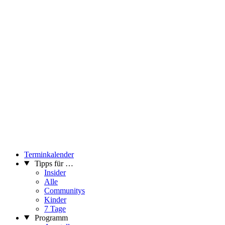
Terminkalender
Tipps für …
Insider
Alle
Communitys
Kinder
7 Tage
Programm