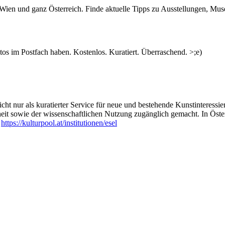
n Wien und ganz Österreich. Finde aktuelle Tipps zu Ausstellungen, Mus
s im Postfach haben. Kostenlos. Kuratiert. Überraschend. >;e)
ht nur als kuratierter Service für neue und bestehende Kunstinteressiert
heit sowie der wissenschaftlichen Nutzung zugänglich gemacht. In Öste
:
https://kulturpool.at/institutionen/esel