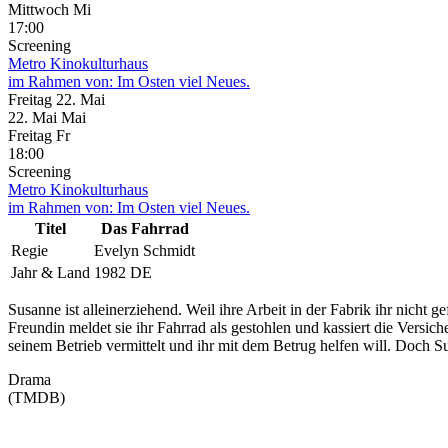
Mittwoch
Mi
17:00
Screening
Metro Kinokulturhaus
im Rahmen von:
Im Osten viel Neues.
Freitag
22. Mai
22.
Mai
Mai
Freitag
Fr
18:00
Screening
Metro Kinokulturhaus
im Rahmen von:
Im Osten viel Neues.
Titel
Das Fahrrad
Regie
Evelyn Schmidt
Jahr & Land
1982 DE
Susanne ist alleinerziehend. Weil ihre Arbeit in der Fabrik ihr nicht 
Freundin meldet sie ihr Fahrrad als gestohlen und kassiert die Versic
seinem Betrieb vermittelt und ihr mit dem Betrug helfen will. Doch S
Drama
(TMDB)