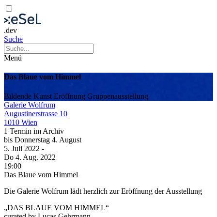
.dev
Suche
Menü
Das Blaue vom Himmel
Bildende Kunst
Eröffnung
Gruppenausstellung
Galerie Wolfrum
Augustinerstrasse 10
1010 Wien
1 Termin im Archiv
bis
Donnerstag
4. August
5. Juli
2022
-
Do
4. Aug.
2022
19:00
Das Blaue vom Himmel
Die Galerie Wolfrum lädt herzlich zur Eröffnung der Ausstellung
„DAS BLAUE VOM HIMMEL“
curated by Lucas Gehrmann