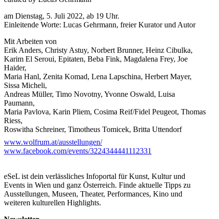
am Dienstag, 5. Juli 2022, ab 19 Uhr.
Einleitende Worte: Lucas Gehrmann, freier Kurator und Autor
Mit Arbeiten von
Erik Anders, Christy Astuy, Norbert Brunner, Heinz Cibulka,
Karim El Seroui, Epitaten, Beba Fink, Magdalena Frey, Joe
Haider,
Maria Hanl, Zenita Komad, Lena Lapschina, Herbert Mayer,
Sissa Micheli,
Andreas Müller, Timo Novotny, Yvonne Oswald, Luisa
Paumann,
Maria Pavlova, Karin Pliem, Cosima Reif/Fidel Peugeot, Thomas
Riess,
Roswitha Schreiner, Timotheus Tomicek, Britta Uttendorf
www.wolfrum.at/ausstellungen/
Schon immer fiel es uns Menschen schwer, Sein und Schein
www.facebook.com/events/3224344441112331
auseinanderzuhalten. Weshalb sich Philosophie, Wissenschaft und
Kunst unermüdlich mit dieser Problematik herumschlagen.
Während dieser Disput intern gemeinhin friedlich verläuft und
eSeL ist dein verlässliches Infoportal für Kunst, Kultur und
unsere Sicht auf die Welt beständig erweitert, behaupten
Events in Wien und ganz Österreich. Finde aktuelle Tipps zu
machthabende Autoritäten samt ihrer Gefolgschaft vorzugsweise
Ausstellungen, Museen, Theater, Performances, Kino und
kämpferisch, die „Wahrheit“ für sich gepachtet zu haben. Wer
weiteren kulturellen Highlights.
sich von solchen „Autoritäten“ unreflektiert und gutgläubig das
Blaue vom Himmel erzählen lässt, erlebt dann oft auch sein