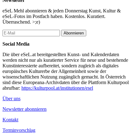
Newsletter
blaues Wunder. Wie sang schon Reinhard Mey in seiner Ode an
die Freiheit Über den Wolken? „In den Pfützen schwimmt Benzin
eSeL Mehl abonnieren & jeden Donnerstag Kunst, Kultur &
/ schillernd wie ein Regenbogen / Wolken spiegeln sich darin …“
eSeL-Fotos im Postfach haben. Kostenlos. Kuratiert.
Die Ausstellung „Das Blaue vom Himmel“ versammelt 26
Überraschend. >;e)
Positionen, die künstlerisch hinterfragen, was uns etwa von
unisono spielenden Medien-Orchestern unter der Leitung von
Abonnieren
ebenso eintönig gestimmten Global-Player-Kollektiven als die
einziggültige Wahrheit suggeriert wird. Die Beiträge klopfen
Social Media
ambivalent deutbare Themen wie „Täuschung/Enttäuschung“,
„Nahsicht/Fernblick“, Traum/Albtraum/Vision“,
Die über eSeL.at bereitgestellten Kunst- und Kalenderdaten
„Natur/Technokratie“, „Kognition/Imagination“ … mittels
werden nicht nur als kuratierter Service für neue und bestehende
Malerei, Zeichnung, Collage, Fotografie, Text/Skulptur und
Kunstinteressierte aufbereitet, sondern zugleich als digitales
Video ab.
europäisches Kulturerbe der Allgemeinheit sowie der
wissenschaftlichen Nutzung zugänglich gemacht. In Österreich
Kuratiert von Lucas Gehrmann, freier Kurator und Autor, Wien
sind diese Europeana-Archivdaten über die Plattform Kulturpool
abrufbar:
https://kulturpool.at/institutionen/esel
...Mehr lesen
Über uns
Newsletter abonnieren
Kontakt
Terminvorschlag