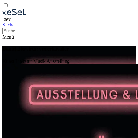
.dev
Suche
Menü
Daniel Böswirth: vexierkavalier
Kunst
Literatur
Musik
Ausstellung