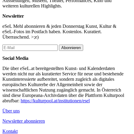
Ausstellungen, Museen, Theater, Performances, Kino und
alternative ways of life and suggests imaginative and futuristic
weiteren kulturellen Highlights.
concepts. It researches on the ideas of distorted fantasies,
misplaced shadows and conceptual sequences. The story consists
Newsletter
out of several chapters and spans through another day in a distant,
eSeL Mehl abonnieren & jeden Donnerstag Kunst, Kultur &
but somehow familiar galaxy.
eSeL-Fotos im Postfach haben. Kostenlos. Kuratiert.
On stage they will work with soundscapes building, expanded
Überraschend. >;e)
storytelling, slowed movements & unexpected dances, narrative
accessoires and extraordinary hats. The performance finishes
when some of the instruments are handed to the public, inviting
Abonnieren
them to take over the music. The composition disolves, same as
Social Media
the limit between performers and spectators.
Die über eSeL.at bereitgestellten Kunst- und Kalenderdaten
Besetzung
werden nicht nur als kuratierter Service für neue und bestehende
Performer, Musician: Lucas Henao Serna
Kunstinteressierte aufbereitet, sondern zugleich als digitales
Performer, Musician: Roy F Culbertson III
europäisches Kulturerbe der Allgemeinheit sowie der
Performer, Musician: Julia Zastava
wissenschaftlichen Nutzung zugänglich gemacht. In Österreich
...Mehr lesen
sind diese Europeana-Archivdaten über die Plattform Kulturpool
abrufbar:
https://kulturpool.at/institutionen/esel
Über uns
Newsletter abonnieren
Kontakt