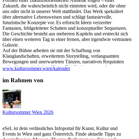
Formen einer zukunftsorientierten Ästhetik folgen – einer
Zukunft, die wahrscheinlich nicht eintreten wird, oder die ohne
uns oder nicht in unserer Welt stattfindet. Das Werk spekuliert
über alternative Lebensweisen und schlägt fantasievolle,
futuristische Konzepte vor. Es erforscht Ideen verzerrter
Fantasien, fehlgeleiteter Schatten und konzeptueller Sequenzen.
Die Geschichte besteht aus mehreren Kapiteln und erstreckt sich
über einen weiteren Tag in einer fernen, aber irgendwie vertrauten
Galaxie.
Auf der Bühne arbeiten sie mit der Schaffung von
Klanglandschaften, erweitertem Storytelling, verlangsamten
Bewegungen und unerwarteten Tänzen, narrativen Requisiten
und außergewöhnlichen Hüten. Die Performance endet, wenn
www.kultursommer.wien/kalender
einige der Instrumente an das Publikum übergeben werden, das
damit eingeladen wird, die Musik zu übernehmen. Die
im Rahmen von
Komposition löst sich auf, ebenso wie die Grenze zwischen
Darstellern und Zuschauern.
English version:
For Kultursommer Wien Henao Serna, Culbertson III and Zastava
Kultursommer Wien 2026
propose a multidisciplinary performance inviting spectators into a
world that borders with the unknown. They work towards
shaping a territory whose forms follow an aesthetic that is future
eSeL ist dein verlässliches Infoportal für Kunst, Kultur und
leaning- a future that probably will not happen, or happens
Events in Wien und ganz Österreich. Finde aktuelle Tipps zu
without us or not in our world. The work speculates about