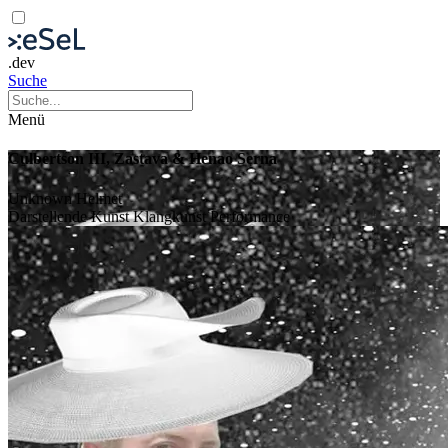
.dev
Suche
Menü
Culbertson III, Zastava & Henao Serna
Unknown Helmet
Darstellende Kunst
Klangkunst
Performance