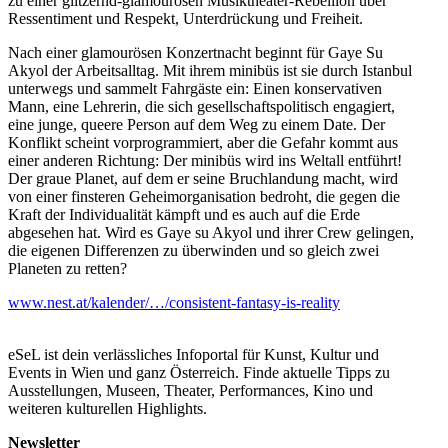
zu einer glitzernd-glamourösen Musiktheater-Rebellion über
Ressentiment und Respekt, Unterdrückung und Freiheit.
Nach einer glamourösen Konzertnacht beginnt für Gaye Su
Akyol der Arbeitsalltag. Mit ihrem minibüs ist sie durch Istanbul
unterwegs und sammelt Fahrgäste ein: Einen konservativen
Mann, eine Lehrerin, die sich gesellschaftspolitisch engagiert,
eine junge, queere Person auf dem Weg zu einem Date. Der
Konflikt scheint vorprogrammiert, aber die Gefahr kommt aus
einer anderen Richtung: Der minibüs wird ins Weltall entführt!
Der graue Planet, auf dem er seine Bruchlandung macht, wird
von einer finsteren Geheimorganisation bedroht, die gegen die
Kraft der Individualität kämpft und es auch auf die Erde
abgesehen hat. Wird es Gaye su Akyol und ihrer Crew gelingen,
die eigenen Differenzen zu überwinden und so gleich zwei
Planeten zu retten?
www.nest.at/kalender/…/consistent-fantasy-is-reality
eSeL ist dein verlässliches Infoportal für Kunst, Kultur und
Events in Wien und ganz Österreich. Finde aktuelle Tipps zu
Ausstellungen, Museen, Theater, Performances, Kino und
weiteren kulturellen Highlights.
Newsletter