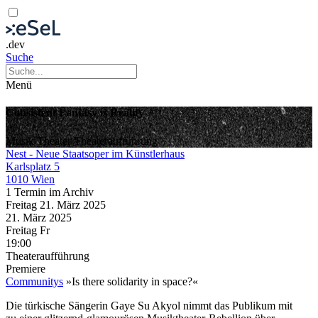
.dev
Suche
Menü
Consistent Fantasy is Reality
Musik
Theater
Theateraufführung
Nest - Neue Staatsoper im Künstlerhaus
Karlsplatz 5
1010 Wien
1 Termin im Archiv
Freitag
21. März
2025
21. März
2025
Freitag
Fr
19:00
Theateraufführung
Premiere
Communitys
»Is there solidarity in space?«
Die türkische Sängerin Gaye Su Akyol nimmt das Publikum mit