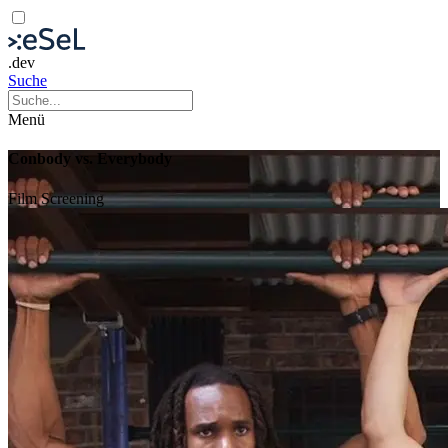
.dev
Suche
Menü
Conbody vs. Everybody
Film
Screening