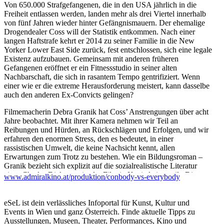
Von 650.000 Strafgefangenen, die in den USA jährlich in die
Freiheit entlassen werden, landen mehr als drei Viertel innerhalb
von fünf Jahren wieder hinter Gefängnismauern. Der ehemalige
Drogendealer Coss will der Statistik entkommen. Nach einer
langen Haftstrafe kehrt er 2014 zu seiner Familie in die New
Yorker Lower East Side zurück, fest entschlossen, sich eine legale
Existenz aufzubauen. Gemeinsam mit anderen früheren
Gefangenen eröffnet er ein Fitnessstudio in seiner alten
Nachbarschaft, die sich in rasantem Tempo gentrifiziert. Wenn
einer wie er die extreme Herausforderung meistert, kann dasselbe
auch den anderen Ex-Convicts gelingen?
Filmemacherin Debra Granik hat Coss’ Anstrengungen über acht
Jahre beobachtet. Mit ihrer Kamera nehmen wir Teil an
Reibungen und Hürden, an Rückschlägen und Erfolgen, und wir
erfahren den enormen Stress, den es bedeutet, in einer
rassistischen Umwelt, die keine Nachsicht kennt, allen
Erwartungen zum Trotz zu bestehen. Wie ein Bildungsroman –
Granik bezieht sich explizit auf die sozialrealistische Literatur
eines Charles Dickens – ist der Film in Kapitel eingeteilt. Die
www.admiralkino.at/produktion/conbody-vs-everybody
lange Form ermöglicht es ihr, mehreren Erzählsträngen
nachzugehen und sich einer Vielzahl von Protagonisten zu
widmen. So entwickelt sich ein zunehmender Sog, der uns bald
eSeL ist dein verlässliches Infoportal für Kunst, Kultur und
die Zeit vergessen, jedes Scheitern beklagen und jeden kleinen
Events in Wien und ganz Österreich. Finde aktuelle Tipps zu
Sieg bejubeln lässt.
Ausstellungen, Museen, Theater, Performances, Kino und