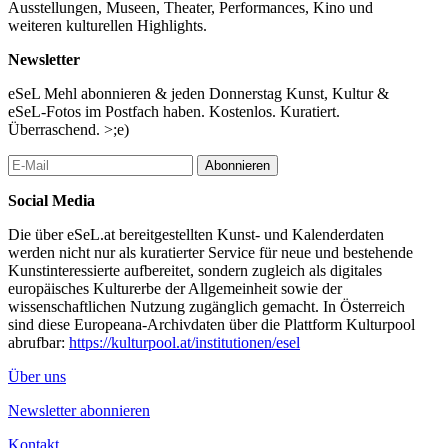
Ausstellungen, Museen, Theater, Performances, Kino und
DO, 14.5. / 15–18 Uhr
weiteren kulturellen Highlights.
FR, 10.7. / 16–18 Uhr
Newsletter
...Mehr lesen
eSeL Mehl abonnieren & jeden Donnerstag Kunst, Kultur &
eSeL-Fotos im Postfach haben. Kostenlos. Kuratiert.
Überraschend. >;e)
Abonnieren
Social Media
Die über eSeL.at bereitgestellten Kunst- und Kalenderdaten
werden nicht nur als kuratierter Service für neue und bestehende
Kunstinteressierte aufbereitet, sondern zugleich als digitales
europäisches Kulturerbe der Allgemeinheit sowie der
wissenschaftlichen Nutzung zugänglich gemacht. In Österreich
sind diese Europeana-Archivdaten über die Plattform Kulturpool
abrufbar:
https://kulturpool.at/institutionen/esel
Über uns
Newsletter abonnieren
Kontakt