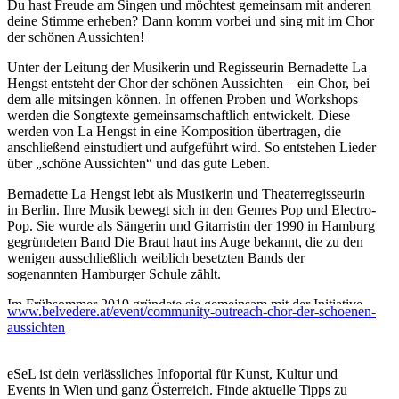
Du hast Freude am Singen und möchtest gemeinsam mit anderen
deine Stimme erheben? Dann komm vorbei und sing mit im Chor
der schönen Aussichten!
Unter der Leitung der Musikerin und Regisseurin Bernadette La
Hengst entsteht der Chor der schönen Aussichten – ein Chor, bei
dem alle mitsingen können. In offenen Proben und Workshops
werden die Songtexte gemeinsamschaftlich entwickelt. Diese
werden von La Hengst in eine Komposition übertragen, die
anschließend einstudiert und aufgeführt wird. So entstehen Lieder
über „schöne Aussichten“ und das gute Leben.
Bernadette La Hengst lebt als Musikerin und Theaterregisseurin
in Berlin. Ihre Musik bewegt sich in den Genres Pop und Electro-
Pop. Sie wurde als Sängerin und Gitarristin der 1990 in Hamburg
gegründeten Band Die Braut haut ins Auge bekannt, die zu den
wenigen ausschließlich weiblich besetzten Bands der
sogenannten Hamburger Schule zählt.
Im Frühsommer 2019 gründete sie gemeinsam mit der Initiative
www.belvedere.at/event/community-outreach-chor-der-schoenen-
Raumlabor Berlin das Kunstprojekt Chor der Statistik, um dem
aussichten
Veränderungsprozess rund um das Haus der Statistik (HdS) in
Berlin eine Stimme zu geben.
eSeL ist dein verlässliches Infoportal für Kunst, Kultur und
Weitere Termine
Events in Wien und ganz Österreich. Finde aktuelle Tipps zu
SO, 26.4. / 15–18 Uhr