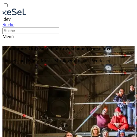
.dev
Suche
Menü
Community Outreach: Chor der schönen Aussichten
Darstellende Kunst
Musik
Musikperformance
Workshop