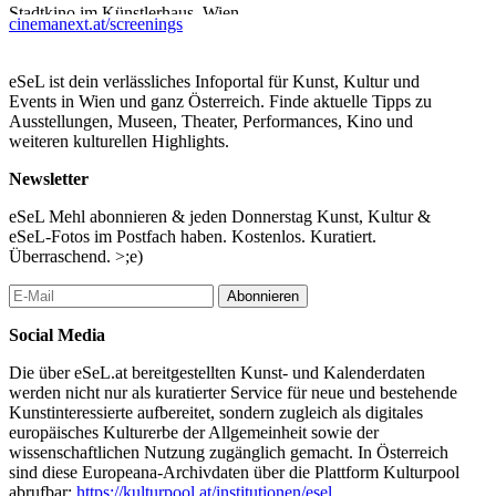
Stadtkino im Künstlerhaus, Wien
cinemanext.at/screenings
ab 20.00
Eintritt / € 8.-
eSeL ist dein verlässliches Infoportal für Kunst, Kultur und
Events in Wien und ganz Österreich. Finde aktuelle Tipps zu
Programm:
Ausstellungen, Museen, Theater, Performances, Kino und
weiteren kulturellen Highlights.
Ever After, Helen Hideko — 18’
Letters from home, Maryam Zuhuri — 7’
Newsletter
TMWYH, Helen Aschauer — 16’
Thriving in Ruins, Leo Roithner — 4’
eSeL Mehl abonnieren & jeden Donnerstag Kunst, Kultur &
Arme Hunde, Moritz Licht — 29’
eSeL-Fotos im Postfach haben. Kostenlos. Kuratiert.
Überraschend. >;e)
Jury:
Isabella Brunäcker (Regisseurin, Drehbuchautorin)
Abonnieren
Jan Hestmann (Filmredakteur)
Wiktoria Pelzer (Leitung Stadtkino Filmverleih)
Social Media
...Mehr lesen
Die über eSeL.at bereitgestellten Kunst- und Kalenderdaten
werden nicht nur als kuratierter Service für neue und bestehende
Kunstinteressierte aufbereitet, sondern zugleich als digitales
europäisches Kulturerbe der Allgemeinheit sowie der
wissenschaftlichen Nutzung zugänglich gemacht. In Österreich
sind diese Europeana-Archivdaten über die Plattform Kulturpool
abrufbar:
https://kulturpool.at/institutionen/esel