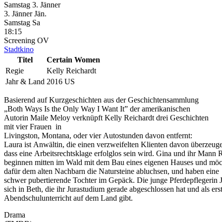
Samstag
3. Jänner
3.
Jänner
Jän.
Samstag
Sa
18:15
Screening
OV
Stadtkino
Titel
Certain Women
Regie
Kelly Reichardt
Jahr & Land
2016 US
Basierend auf Kurzgeschichten aus der Geschichtensammlung
„Both Ways Is the Only Way I Want It” der amerikanischen
Autorin Maile Meloy verknüpft Kelly Reichardt drei Geschichten
mit vier Frauen in
Livingston, Montana, oder vier Autostunden davon entfernt:
Laura ist Anwältin, die einen verzweifelten Klienten davon überzeuge
dass eine Arbeitsrechtsklage erfolglos sein wird. Gina und ihr Mann 
beginnen mitten im Wald mit dem Bau eines eigenen Hauses und mö
dafür dem alten Nachbarn die Natursteine abluchsen, und haben eine
schwer pubertierende Tochter im Gepäck. Die junge Pferdepflegerin 
sich in Beth, die ihr Jurastudium gerade abgeschlossen hat und als er
Abendschulunterricht auf dem Land gibt.
Drama