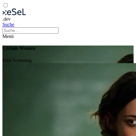
.dev
Suche
Menü
Certain Women
Film
Screening