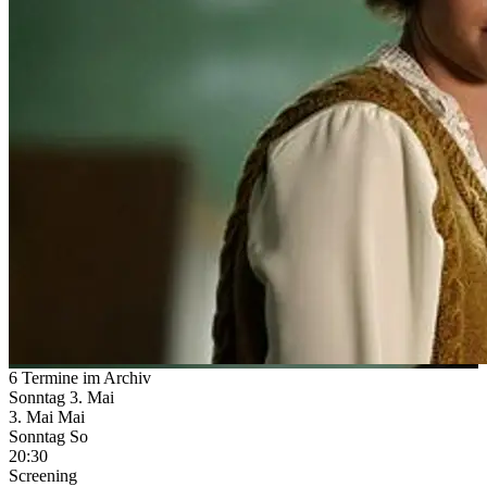
6 Termine im Archiv
Sonntag
3. Mai
3.
Mai
Mai
Sonntag
So
20:30
Screening