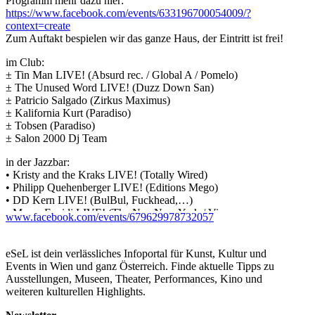
Programm mehr dazu hier:
https://www.facebook.com/events/633196700054009/?
context=create
Zum Auftakt bespielen wir das ganze Haus, der Eintritt ist frei!
im Club:
± Tin Man LIVE! (Absurd rec. / Global A / Pomelo)
± The Unused Word LIVE! (Duzz Down San)
± Patricio Salgado (Zirkus Maximus)
± Kalifornia Kurt (Paradiso)
± Tobsen (Paradiso)
± Salon 2000 Dj Team
in der Jazzbar:
• Kristy and the Kraks LIVE! (Totally Wired)
• Philipp Quehenberger LIVE! (Editions Mego)
• DD Kern LIVE! (BulBul, Fuckhead,…)
• Marco Eneidi LIVE! (The Neu New York / Vienna
www.facebook.com/events/679629978732057
Institute of Improvised Music)
• Al Bird Dirt (Schallplattenclub Accordia)
• Dominik Donner (Beatzentrale)
eSeL ist dein verlässliches Infoportal für Kunst, Kultur und
Events in Wien und ganz Österreich. Finde aktuelle Tipps zu
In der Galerie:
Ausstellungen, Museen, Theater, Performances, Kino und
ø Vernissage: Schmiede 2013 Showcase: Return
weiteren kulturellen Highlights.
Jerobeam Fenderson, Marcel Schobel, Hannahlisa Kunyik&DAS
REGIE