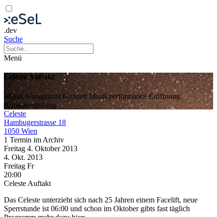
.dev
Suche
Menü
Celeste Auftakt
Musik
Klangkunst
Konzert
Musikperformance
Eröffnung
Kunstausstellung
Celeste
Hambugerstrasse 18
1050 Wien
1 Termin im Archiv
Freitag
4. Oktober
2013
4. Okt.
2013
Freitag
Fr
20:00
Celeste Auftakt
Das Celeste unterzieht sich nach 25 Jahren einem Facelift, neue
Sperrstunde ist 06:00 und schon im Oktober gibts fast täglich