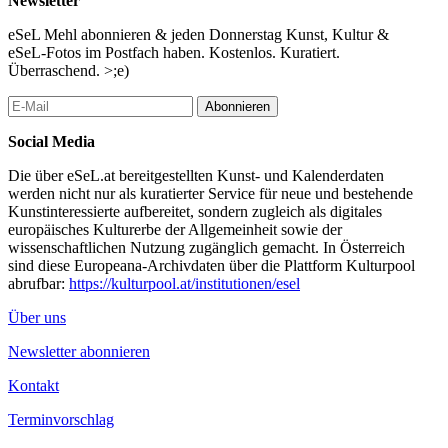
Newsletter
EINTRITT FREI
eSeL Mehl abonnieren & jeden Donnerstag Kunst, Kultur &
eSeL-Fotos im Postfach haben. Kostenlos. Kuratiert.
...Mehr lesen
Überraschend. >;e)
Abonnieren
Social Media
Die über eSeL.at bereitgestellten Kunst- und Kalenderdaten
werden nicht nur als kuratierter Service für neue und bestehende
Kunstinteressierte aufbereitet, sondern zugleich als digitales
europäisches Kulturerbe der Allgemeinheit sowie der
wissenschaftlichen Nutzung zugänglich gemacht. In Österreich
sind diese Europeana-Archivdaten über die Plattform Kulturpool
abrufbar:
https://kulturpool.at/institutionen/esel
Über uns
Newsletter abonnieren
Kontakt
Terminvorschlag