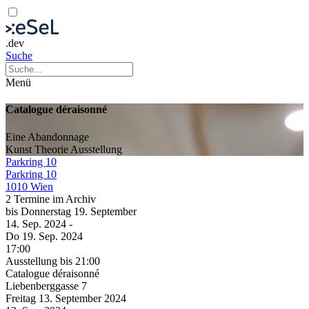
.dev
Suche
Menü
Catalogue déraisonné
Eine Abandonnage
Kunst
Theorie
Ausstellung
Parkring 10
Parkring 10
1010 Wien
2 Termine im Archiv
bis
Donnerstag
19. September
14. Sep.
2024
-
Do
19. Sep.
2024
17:00
Ausstellung
bis 21:00
Catalogue déraisonné
Liebenberggasse 7
Freitag
13. September
2024