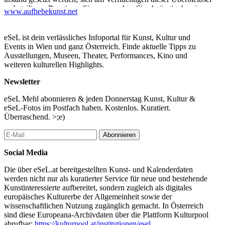
zu beteiligen. Rangieren Sie aus, machen Sie abgängig, kassieren,
www.aufhebekunst.net
verwerfen, verstreuen und dislozieren Sie.
Wer während der Ausstellungsdauer vom 13. bis 19. September
eSeL ist dein verlässliches Infoportal für Kunst, Kultur und
nicht in Wien ist,
Events in Wien und ganz Österreich. Finde aktuelle Tipps zu
hat die Möglichkeit, sich ein Exponat unentgeltlich zusenden zu
Ausstellungen, Museen, Theater, Performances, Kino und
lassen. Ein Mail mit Nennung von Name, Postadresse und einem
weiteren kulturellen Highlights.
Vorschlag, wie das Exponat im Sinne des Projekts behandelt
werden will, genügt. Die Zusendung erfolgt nach dem Ende der
Newsletter
Ausstellung.
eSeL Mehl abonnieren & jeden Donnerstag Kunst, Kultur &
Nach Abschluß dieses Projekts wird die Agentur für
eSeL-Fotos im Postfach haben. Kostenlos. Kuratiert.
Unabkömmlichkeitsbegründungen die in der Bearbeitung des
Überraschend. >;e)
Archiv Fritzpunkt gewonnenen Erkenntnisse und Techniken auf
andere staatliche, private und künstlerische Archive anwenden.
Abonnieren
...Mehr lesen
Social Media
Die über eSeL.at bereitgestellten Kunst- und Kalenderdaten
werden nicht nur als kuratierter Service für neue und bestehende
Kunstinteressierte aufbereitet, sondern zugleich als digitales
europäisches Kulturerbe der Allgemeinheit sowie der
wissenschaftlichen Nutzung zugänglich gemacht. In Österreich
sind diese Europeana-Archivdaten über die Plattform Kulturpool
abrufbar:
https://kulturpool.at/institutionen/esel