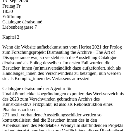
13. Sep.
2024
Freitag
Fr
18:30
Eröffnung
Catalogue déraisonné
Liebenberggasse 7
Kapitel 2
Wenn die Website aufhebekunst.net vom Herbst 2021 der Prolog
zum Forschungsprojekt Dismantling the Archive - The Art of
Disappearance war, so versteht sich die Ausstellung Catalogue
déraisonné als Epilog desselben. Im ersten Fall wurden die
Besucher_innen (un)missverständlich dazu aufgefordert, sich als
Handlanger_innen des Verschwindens zu betätigen, nun werden
sie als Kompliz_innen des Verlassens adressiert.
Catalogue déraisonné der Agentur für
Unabkömmlichkeitsbegründungen exponiert das Werkverzeichnis
des 2023 zum Verschwinden gebrachten Archivs des
Kunstkollektivs Fritzpunkt, ist also als Rekonstruktion eines
Phantoms zu lesen.
271 noch vorhandene Ausstellungsschilder werden so
kontextualisiert, daß die Besucher_innen des in den
Arbeitsräumen des Modelabels WendyJim stattfindenden Projekts
instand gesetzt werden, sich am Verflüchtigen dieser Überbleibsel