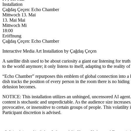
Installation
Çağdaş Çeçen: Echo Chamber
Mittwoch
13. Mai
13.
Mai
Mai
Mittwoch
Mi
18:00
Eröffnung
Çağdaş Çeçen: Echo Chamber
Interactive Media Art Installation by Çağdaş Çeçen
A satellite dish used to be about curiosity a giant ear listening for tr
to the world anymore; it only listens to itself, adapting to the reality of
“Echo Chamber” repurposes this emblem of global connection into a ki
dish tracks the position of every person in the room there is no hidi
delusion becomes.
NOTICE: This installation utilizes an unhinged, uncensored AI agent. 
content is stochastic and unpredictable. As the audience size increase
provocative, or insensitive to certain groups of people. This volatility 
Participant discretion is advised.