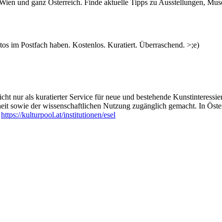
n Wien und ganz Österreich. Finde aktuelle Tipps zu Ausstellungen, Mus
s im Postfach haben. Kostenlos. Kuratiert. Überraschend. >;e)
ht nur als kuratierter Service für neue und bestehende Kunstinteressiert
heit sowie der wissenschaftlichen Nutzung zugänglich gemacht. In Öste
:
https://kulturpool.at/institutionen/esel