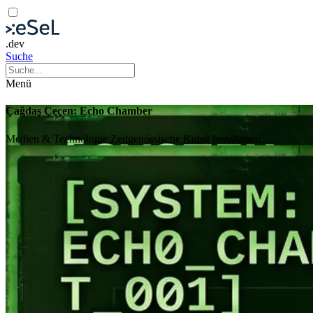
.dev
Suche
Menü
Çağdaş Çeçen: Echo Chamber
Medien & Technologie
Zeitgenössische Kunst
Installation