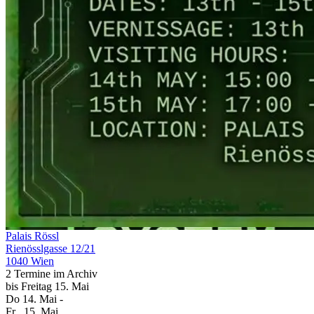
Palais Rössl
Rienösslgasse 12/21
1040 Wien
2 Termine im Archiv
bis
Freitag
15. Mai
Do
14. Mai
-
Fr
, 15. Mai