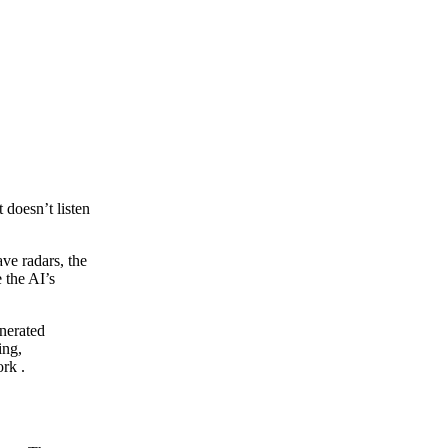
 doesn’t listen
ve radars, the
 the AI’s
enerated
ing,
ork .