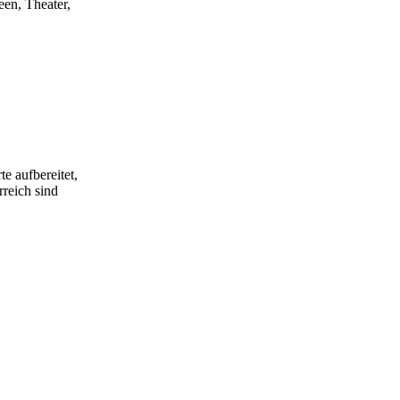
een, Theater,
e aufbereitet,
rreich sind