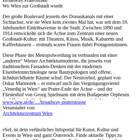
Broadway Praterstraße
Wo Wien zur Großstadt wurde
Der große Boulevard jenseits des Donaukanals mit einer
Sichtachse, wie sie Wien kein zweites Mal hat, war seit dem 19.
Jahrhundert Eintrittsavenue in die Stadt. Zwischen 1890 und
1914 entwickelte sich die Achse zum Zentrum einer neuen
Großstadt-Kultur: mit Theatern, Kinos, Musik, Kabaretts und
Kaffeehäusern – erstmals waren Frauen dabei Protagonistinnen.
Diese Phase der Metropolwerdung ist verbunden mit einer
„anderen“ Wiener Architekturmoderne, die jenseits von
traditionellem Fassaden-Denken mit der modernen
Eisenbetontechnologie neue Bautypologien und offene,
lichtdurchflutete Räume schuf. Der Nestroyhof, geplant von
Oskar Marmorek – er entwarf auch das Vergnügungsviertel
„Venedig in Wien“ am Prater-Ende der Achse – und der
Fürstenhof von Georg Spielmann mit dem Budapester Orpheum
sind Beispiele für diese neuen Bauansätze mit dicht gemischten
www.azw.at/de/…/broadway-praterstrasse
Nutzungen und innovativen Theatern. Wesentlich getragen wurde
Veranstaltet von:
diese Entwicklung zur kulturellen Metropole durch das jüdische
Architekturzentrum Wien
Wien. Der Große Leopoldstädter Tempel lag bis zum
Novemberpogrom 1938 ebenfalls an der Achse. Für die
Neugestaltung der Praterstraße 2024 zeichnet 3:0
eSeL ist dein verlässliches Infoportal für Kunst, Kultur und
Landschaftsarchitektur verantwortlich.
Events in Wien und ganz Österreich. Finde aktuelle Tipps zu