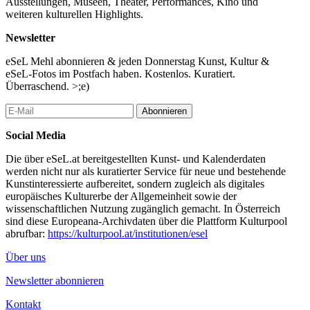
Ausstellungen, Museen, Theater, Performances, Kino und
Mit: Florian Kaps, Dogenhof; Martin Kohlbauer, Architekt; Ingrid
weiteren kulturellen Highlights.
Lang, Hamakom; Felix Siegrist, Architekt; Lukas Willmann,
Kunstraum am Schauplatz; 3:0 Landschaft sarchitektur
Newsletter
Moderation: Maria Welzig, Az W
eSeL Mehl abonnieren & jeden Donnerstag Kunst, Kultur &
eSeL-Fotos im Postfach haben. Kostenlos. Kuratiert.
Eintrittspreise
Überraschend. >;e)
Tickets: € 4,60 (vorab im Az W Shop oder vor Ort)
Abonnieren
Treffpunkt:
14:45 1020, Praterstraße 15
Social Media
Reservierung erforderlich:
anmeldung@azw.at
Die über eSeL.at bereitgestellten Kunst- und Kalenderdaten
werden nicht nur als kuratierter Service für neue und bestehende
...Mehr lesen
Kunstinteressierte aufbereitet, sondern zugleich als digitales
europäisches Kulturerbe der Allgemeinheit sowie der
wissenschaftlichen Nutzung zugänglich gemacht. In Österreich
sind diese Europeana-Archivdaten über die Plattform Kulturpool
abrufbar:
https://kulturpool.at/institutionen/esel
Über uns
Newsletter abonnieren
Kontakt