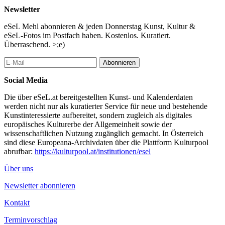
Die Plattformen, die wir für die Zelte und Besucher*innen
Newsletter
bereitstellen, können direkt per Antwort auf diese Mail reserviert
werden.
eSeL Mehl abonnieren & jeden Donnerstag Kunst, Kultur &
FAQ bitte der Website entnehmen bzw. in der Reservierungsmail
eSeL-Fotos im Postfach haben. Kostenlos. Kuratiert.
direkt fragen.
Überraschend. >;e)
Your TEAM DREAM ESTATE
Abonnieren
...Mehr lesen
Social Media
Die über eSeL.at bereitgestellten Kunst- und Kalenderdaten
werden nicht nur als kuratierter Service für neue und bestehende
Kunstinteressierte aufbereitet, sondern zugleich als digitales
europäisches Kulturerbe der Allgemeinheit sowie der
wissenschaftlichen Nutzung zugänglich gemacht. In Österreich
sind diese Europeana-Archivdaten über die Plattform Kulturpool
abrufbar:
https://kulturpool.at/institutionen/esel
Über uns
Newsletter abonnieren
Kontakt
Terminvorschlag