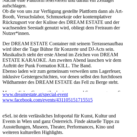
Nächte eine Plattform reservieren und darauf ein Zeltlager
aufschlagen.
Ob die von uns zur Verfügung gestellte Plattform dann als Art-
Booth, Versuchslabor, Schmusekoje oder kontemplativer
Rückzugsort vor der Kulisse des DREAM ESTATE und der
wachsenden Seestadt genutzt wird, obliegt dem Freiraum der
Nutzer*innen.
Der DREAM ESTATE Container mit seinem Terrassenaufbau
wird über die Tage Bühne für Konzerte und DJ-Acts sein.
Musikalisch steht der erste Abend im Zeichen von DREAM
ESTATE KARAOKE. Am zweiten Abend lauschen wir dem
Auftritt der Punk Formation KILL. The Band.
Ebenso laden wir zum gemeinsam verweilen ums Lagerfeuer,
inklusive Geistergeschichten, vor denen selbst den furchtlosen
Wildhamster des DREAM ESTATE das Fell zu Berge steht.
Morgentliches Gymnastikschwimmen und Sonnenyoga am See
www.dreamestate.at/special-event
bereitet dann auf den neuen Tag vor.
www.facebook.com/events/431105151715515
Wir hoffen Dich in diesem Ambiente begrüßen zu dürfen und so
gemeinsam das DREAM ESTATE - BRING YOUR TENT
eSeL ist dein verlässliches Infoportal für Kunst, Kultur und
Event zu gestalten.
Events in Wien und ganz Österreich. Finde aktuelle Tipps zu
Ausstellungen, Museen, Theater, Performances, Kino und
Teilnahme ! - reserviere einen Zeltplatz für eine oder zwei Nächte
weiteren kulturellen Highlights.
– GRATIS !